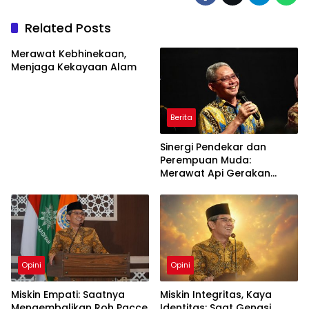
Related Posts
Merawat Kebhinekaan,
Menjaga Kekayaan Alam
Berita
Sinergi Pendekar dan
Perempuan Muda:
Merawat Api Gerakan
Muhammadiyah
Opini
Opini
Miskin Empati: Saatnya
Miskin Integritas, Kaya
Mengembalikan Roh Pacce
Identitas: Saat Gengsi