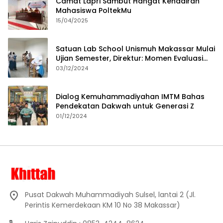
Camat Lapri Sambut Hangat Kehadiran
Mahasiswa PoltekMu
15/04/2025
Satuan Lab School Unismuh Makassar Mulai
Ujian Semester, Direktur: Momen Evaluasi
Proses Pembelajaran
03/12/2024
Dialog Kemuhammadiyahan IMTM Bahas
Pendekatan Dakwah untuk Generasi Z
01/12/2024
Pusat Dakwah Muhammadiyah Sulsel, lantai 2 (Jl.
Perintis Kemerdekaan KM 10 No 38 Makassar)