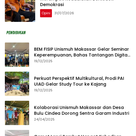
Demokrasi
Opini
31/07/2026
BEM FISIP Unismuh Makassar Gelar Seminar
Keperempuanan, Bahas Tantangan Digital
dan Budaya Lokal
19/12/2025
Perkuat Perspektif Multikultural, Prodi PAI
UIAD Gelar Study Tour ke Kajang
19/12/2025
Kolaborasi Unismuh Makassar dan Desa
Bulu Cindea Dorong Sentra Garam Industri
24/04/2025