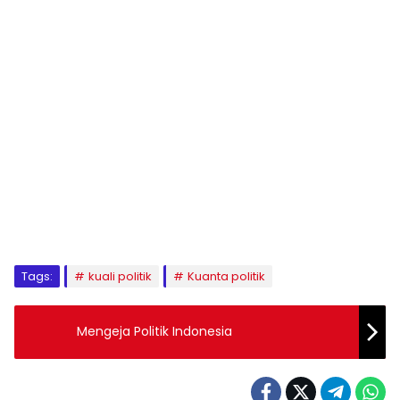
1
2
3
4
5
6
7
8
9
Tags:
kuali politik
Kuanta politik
Mengeja Politik Indonesia