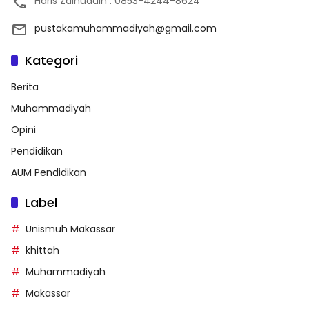
Haris Zainuddin : 0853-4244-8624
pustakamuhammadiyah@gmail.com
Kategori
Berita
Muhammadiyah
Opini
Pendidikan
AUM Pendidikan
Label
Unismuh Makassar
khittah
Muhammadiyah
Makassar