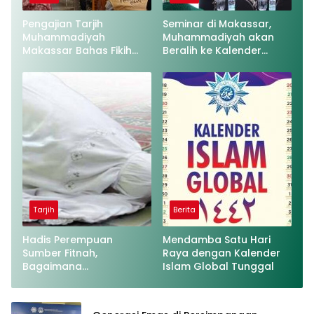
Pengajian Tarjih
Seminar di Makassar,
Muhammadiyah
Muhammadiyah akan
Makassar Bahas Fikih
Beralih ke Kalender
Anak dan Hak
Hijriah Global Tunggal
Bertetangga
Tarjih
Berita
Hadis Perempuan
Mendamba Satu Hari
Sumber Fitnah,
Raya dengan Kalender
Bagaimana
Islam Global Tunggal
Penjelasannya?