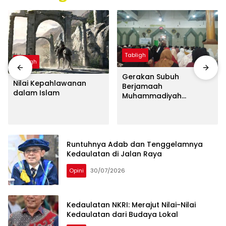
Tabligh
Tabligh
Gerakan Subuh
Nilai Kepahlawanan
Berjamaah
dalam Islam
Muhammadiyah
Lempangang
Membludak, Terkumpul
Infak Rp44,8 Juta untuk
Wakaf Quran
Runtuhnya Adab dan Tenggelamnya
Kedaulatan di Jalan Raya
Opini
30/07/2026
Kedaulatan NKRI: Merajut Nilai-Nilai
Kedaulatan dari Budaya Lokal