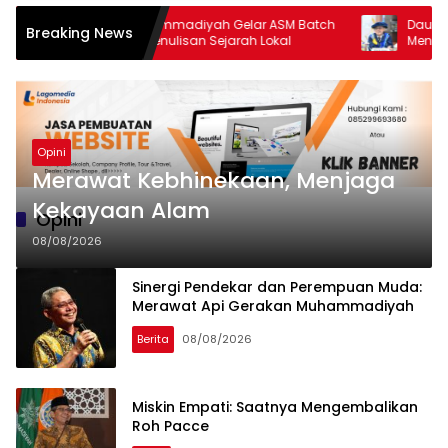
MPI PP Muhammadiyah Gelar ASM Batch
Daulat Moral Men
Breaking News
2, Dorong Penulisan Sejarah Lokal
Menakar Urgensi 
di Tengah Ancam
Opini
Merawat Kebhinekaan, Menjaga
Kekayaan Alam
Opini
08/08/2026
Sinergi Pendekar dan Perempuan Muda:
Merawat Api Gerakan Muhammadiyah
Berita
08/08/2026
Miskin Empati: Saatnya Mengembalikan
Roh Pacce