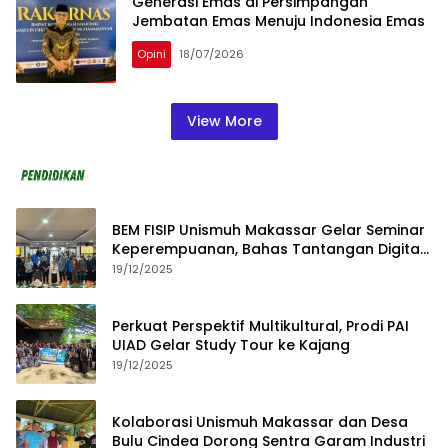
Generasi Emas di Persimpangan
Jembatan Emas Menuju Indonesia Emas
Opini
18/07/2026
View More
BEM FISIP Unismuh Makassar Gelar Seminar
Keperempuanan, Bahas Tantangan Digital
dan Budaya Lokal
19/12/2025
Perkuat Perspektif Multikultural, Prodi PAI
UIAD Gelar Study Tour ke Kajang
19/12/2025
Kolaborasi Unismuh Makassar dan Desa
Bulu Cindea Dorong Sentra Garam Industri