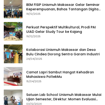
BEM FISIP Unismuh Makassar Gelar Seminar
Keperempuanan, Bahas Tantangan Digital
dan Budaya Lokal
19/12/2025
Perkuat Perspektif Multikultural, Prodi PAI
UIAD Gelar Study Tour ke Kajang
19/12/2025
Kolaborasi Unismuh Makassar dan Desa
Bulu Cindea Dorong Sentra Garam Industri
24/04/2025
Camat Lapri Sambut Hangat Kehadiran
Mahasiswa PoltekMu
15/04/2025
Satuan Lab School Unismuh Makassar Mulai
Ujian Semester, Direktur: Momen Evaluasi
Proses Pembelajaran
03/12/2024