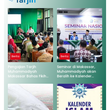
Berita
Berita
Pengajian Tarjih
Seminar di Makassar,
Muhammadiyah
Muhammadiyah akan
Makassar Bahas Fikih
Beralih ke Kalender
Anak dan Hak
Hijriah Global Tunggal
Bertetangga