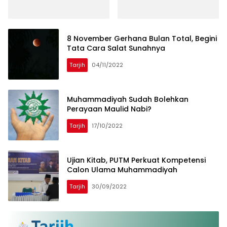
Membludak, Terkumpul
Infak Rp44,8 Juta untuk
Wakaf Quran
8 November Gerhana Bulan Total, Begini
Tata Cara Salat Sunahnya
Tarjih
04/11/2022
Muhammadiyah Sudah Bolehkan
Perayaan Maulid Nabi?
Tarjih
17/10/2022
Ujian Kitab, PUTM Perkuat Kompetensi
Calon Ulama Muhammadiyah
Tarjih
30/09/2022