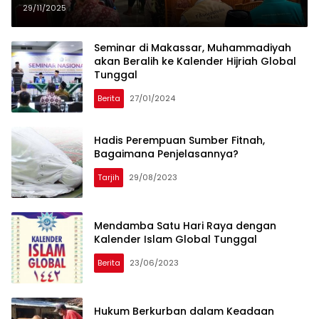
Hak Bertetangga
29/11/2025
Seminar di Makassar, Muhammadiyah
akan Beralih ke Kalender Hijriah Global
Tunggal
Berita
27/01/2024
Hadis Perempuan Sumber Fitnah,
Bagaimana Penjelasannya?
Tarjih
29/08/2023
Mendamba Satu Hari Raya dengan
Kalender Islam Global Tunggal
Berita
23/06/2023
Hukum Berkurban dalam Keadaan