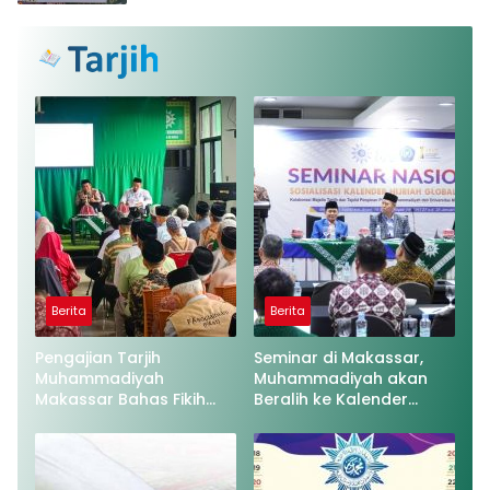
Berita
Berita
Pengajian Tarjih
Seminar di Makassar,
Muhammadiyah
Muhammadiyah akan
Makassar Bahas Fikih
Beralih ke Kalender
Anak dan Hak
Hijriah Global Tunggal
Bertetangga