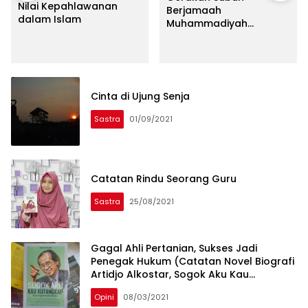
Nilai Kepahlawanan
Berjamaah
dalam Islam
Muhammadiyah
Lempangang
Membludak, Terkumpul
Infak Rp44,8 Juta untuk
Wakaf Quran
Cinta di Ujung Senja
Sastra
01/09/2021
Catatan Rindu Seorang Guru
Sastra
25/08/2021
Gagal Ahli Pertanian, Sukses Jadi
Penegak Hukum (Catatan Novel Biografi
Artidjo Alkostar, Sogok Aku Kau
Kutangkap)
Opini
08/03/2021