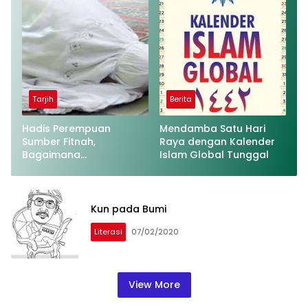
Tarjih
Berita
Hadis Perempuan
Mendamba Satu Hari
Sumber Fitnah,
Raya dengan Kalender
Bagaimana
Islam Global Tunggal
Penjelasannya?
Kun pada Bumi
Literasi
07/02/2020
View More