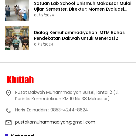
Satuan Lab School Unismuh Makassar Mulai
Ujian Semester, Direktur: Momen Evaluasi
Proses Pembelajaran
03/12/2024
Dialog Kemuhammadiyahan IMTM Bahas
Pendekatan Dakwah untuk Generasi Z
01/12/2024
Pusat Dakwah Muhammadiyah Sulsel, lantai 2 (Jl.
Perintis Kemerdekaan KM 10 No 38 Makassar)
Haris Zainuddin : 0853-4244-8624
pustakamuhammadiyah@gmail.com