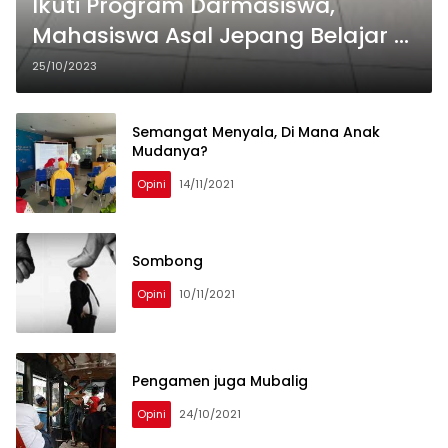
Ikuti Program Darmasiswa,
Mahasiswa Asal Jepang Belajar di
Magister Pendidikan Sosiologi
25/10/2023
Unismuh
Semangat Menyala, Di Mana Anak
Mudanya?
Opini
14/11/2021
Sombong
Opini
10/11/2021
Pengamen juga Mubalig
Opini
24/10/2021