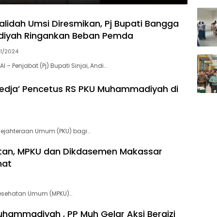
 Walidah Umsi Diresmikan, Pj Bupati Bangga
yah Ringankan Beban Pemda
11/2024
I – Penjabat (Pj) Bupati Sinjai, Andi…
joedja’ Pencetus RS PKU Muhammadiyah di
sejahteraan Umum (PKU) bagi…
katan, MPKU dan Dikdasemen Makassar
hat
Kesehatan Umum (MPKU)…
hammadiyah , PP Muh Gelar Aksi Bergizi