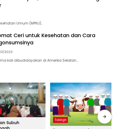
r
Kesehatan Umum (MPKU)…
mat Ceri untuk Kesehatan dan Cara
gonsumsinya
03/2023
ama kali dibudidayakan di Amerika Selatan….
h
Tabli
Tabligh
an Subuh
(Khu
maah