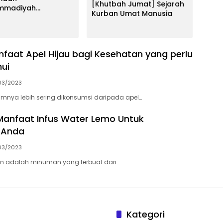
[Khutbah Jumat] Sejarah
yang
mmadiyah
Kurban Umat Manusia
ngang Membludak,
mpul Infak Rp44,8
untuk Wakaf Quran
faat Apel Hijau bagi Kesehatan yang perlu
ui
03/2023
mnya lebih sering dikonsumsi daripada apel…
anfaat Infus Water Lemo Untuk
 Anda
03/2023
on adalah minuman yang terbuat dari…
Kategori