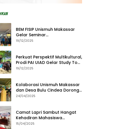
BEM FISIP Unismuh Makassar
Gelar Seminar
Keperempuanan, Bahas
19/12/2025
Tantangan Digital dan Budaya
Lokal
Perkuat Perspektif Multikultural,
Prodi PAI UIAD Gelar Study Tour
ke Kajang
19/12/2025
Kolaborasi Unismuh Makassar
dan Desa Bulu Cindea Dorong
Sentra Garam Industri
24/04/2025
Camat Lapri Sambut Hangat
Kehadiran Mahasiswa
PoltekMu
15/04/2025