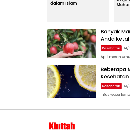
dalam Islam
Muha
Capai 2,5 M
Lempa
Terku
Juta 
Banyak Man
Anda ketah
Kesehatan
14/
Apel merah umu
Beberapa M
Kesehatan
Kesehatan
13/
Infus water lem