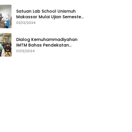
Satuan Lab School Unismuh
Makassar Mulai Ujian Semester,
Direktur: Momen Evaluasi
03/12/2024
Proses Pembelajaran
Dialog Kemuhammadiyahan
IMTM Bahas Pendekatan
Dakwah untuk Generasi Z
01/12/2024