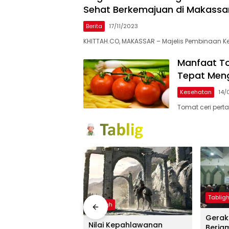
Sehat Berkemajuan di Makassa
Berita
17/11/2023
KHITTAH.CO, MAKASSAR – Majelis Pembinaan 
Manfaat To
Tepat Men
Kesehatan
14/
Tomat ceri pert
Tablig
Tabligh
Gerak
l Lampaui Target,
Nilai Kepahlawanan
Berja
m Qurban Lazismu