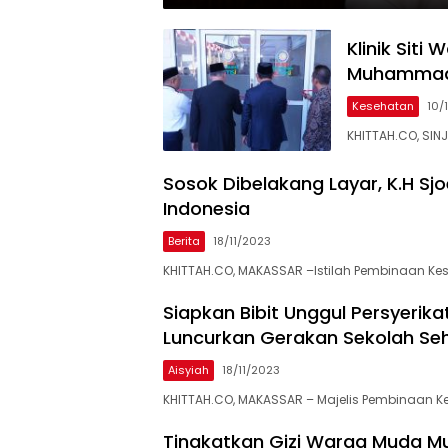
Klinik Siti
Muhammadi
Kesehatan
10/
KHITTAH.CO, SINJA
Sosok Dibelakang Layar, K.H S
Indonesia
Berita
18/11/2023
KHITTAH.CO, MAKASSAR –Istilah Pembinaan Ke
Siapkan Bibit Unggul Persyeri
Luncurkan Gerakan Sekolah Se
Aisyiah
18/11/2023
KHITTAH.CO, MAKASSAR – Majelis Pembinaan 
Tingkatkan Gizi Warga Muda Mu