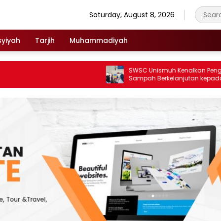
Saturday, August 8, 2026
syiyah
Tarjih
Muhammadiyah
SWSC Unismuh Kenalkan Pengelolaan
Sampah Berkelanjutan kepada Pesert
Macca Student Visit