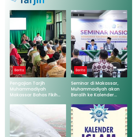
Berita
Berita
Pengajian Tarjih
Seminar di Makassar,
Muhammadiyah
Muhammadiyah akan
Makassar Bahas Fikih
Beralih ke Kalender
Anak dan Hak
Hijriah Global Tunggal
Bertetangga