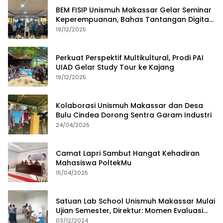
BEM FISIP Unismuh Makassar Gelar Seminar
Keperempuanan, Bahas Tantangan Digital
dan Budaya Lokal
19/12/2025
Perkuat Perspektif Multikultural, Prodi PAI
UIAD Gelar Study Tour ke Kajang
19/12/2025
Kolaborasi Unismuh Makassar dan Desa
Bulu Cindea Dorong Sentra Garam Industri
24/04/2025
Camat Lapri Sambut Hangat Kehadiran
Mahasiswa PoltekMu
15/04/2025
Satuan Lab School Unismuh Makassar Mulai
Ujian Semester, Direktur: Momen Evaluasi
Proses Pembelajaran
03/12/2024