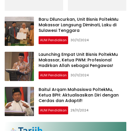
Membludak, Terkumpul
Infak Rp44,8 Juta untuk
Wakaf Quran
Baru Diluncurkan, Unit Bisnis PoltekMu
Makassar Langsung Diminati, Laku di
Sulawesi Tenggara
AUM Pendidikan
30/11/2024
Launching Empat Unit Bisnis PoltekMu
Makassar, Ketua PWM: Profesional
Hadirkan Allah sebagai Pengawas!
AUM Pendidikan
30/11/2024
Baitul Arqam Mahasiswa PoltekMu,
Ketua BPH: Aktualisasikan Diri dengan
Cerdas dan Adaptif!
AUM Pendidikan
29/11/2024