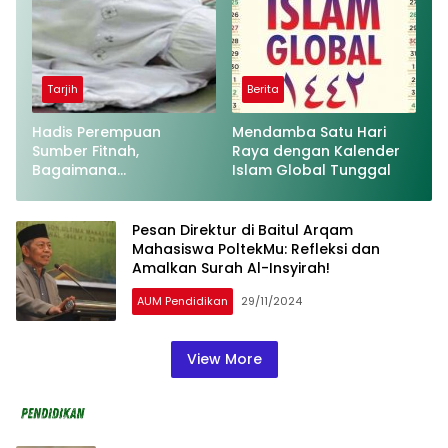
Tarjih
Berita
Hadis Perempuan
Mendamba Satu Hari
Sumber Fitnah,
Raya dengan Kalender
Bagaimana
Islam Global Tunggal
Penjelasannya?
Pesan Direktur di Baitul Arqam
Mahasiswa PoltekMu: Refleksi dan
Amalkan Surah Al-Insyirah!
AUM Pendidikan
29/11/2024
View More