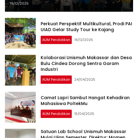
Bahas Tantangan Digital dan
19/12/2025
Budaya Lokal
Perkuat Perspektif Multikultural, Prodi PAI
UIAD Gelar Study Tour ke Kajang
AUM Pendidikan
19/12/2025
Kolaborasi Unismuh Makassar dan Desa
Bulu Cindea Dorong Sentra Garam
Industri
AUM Pendidikan
24/04/2025
Camat Lapri Sambut Hangat Kehadiran
Mahasiswa PoltekMu
AUM Pendidikan
15/04/2025
Satuan Lab School Unismuh Makassar
Mulai Ujian Semester, Direktur: Momen