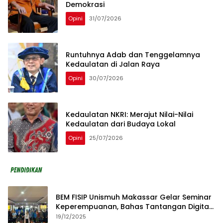
Demokrasi
Opini
31/07/2026
Runtuhnya Adab dan Tenggelamnya
Kedaulatan di Jalan Raya
Opini
30/07/2026
Kedaulatan NKRI: Merajut Nilai-Nilai
Kedaulatan dari Budaya Lokal
Opini
25/07/2026
BEM FISIP Unismuh Makassar Gelar Seminar
Keperempuanan, Bahas Tantangan Digital
dan Budaya Lokal
19/12/2025