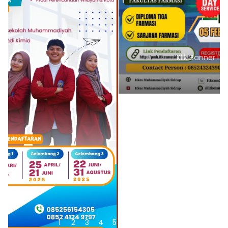
Klik Banner ITKESMU SIDRAP
1
2
3
4
5
6
7
8
9