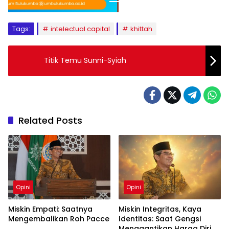
Tags:
intelectual capital
khittah
Titik Temu Sunni-Syiah
Related Posts
Opini
Opini
Miskin Empati: Saatnya
Miskin Integritas, Kaya
Mengembalikan Roh Pacce
Identitas: Saat Gengsi
Menggantikan Harga Diri