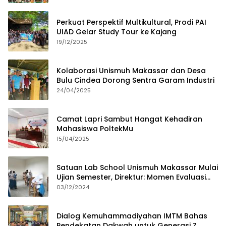
Perkuat Perspektif Multikultural, Prodi PAI
UIAD Gelar Study Tour ke Kajang
19/12/2025
Kolaborasi Unismuh Makassar dan Desa
Bulu Cindea Dorong Sentra Garam Industri
24/04/2025
Camat Lapri Sambut Hangat Kehadiran
Mahasiswa PoltekMu
15/04/2025
Satuan Lab School Unismuh Makassar Mulai
Ujian Semester, Direktur: Momen Evaluasi
Proses Pembelajaran
03/12/2024
Dialog Kemuhammadiyahan IMTM Bahas
Pendekatan Dakwah untuk Generasi Z