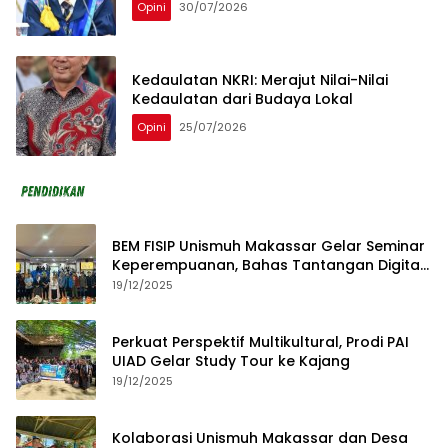
Opini
30/07/2026
Kedaulatan NKRI: Merajut Nilai-Nilai
Kedaulatan dari Budaya Lokal
Opini
25/07/2026
BEM FISIP Unismuh Makassar Gelar Seminar
Keperempuanan, Bahas Tantangan Digital
dan Budaya Lokal
19/12/2025
Perkuat Perspektif Multikultural, Prodi PAI
UIAD Gelar Study Tour ke Kajang
19/12/2025
Kolaborasi Unismuh Makassar dan Desa