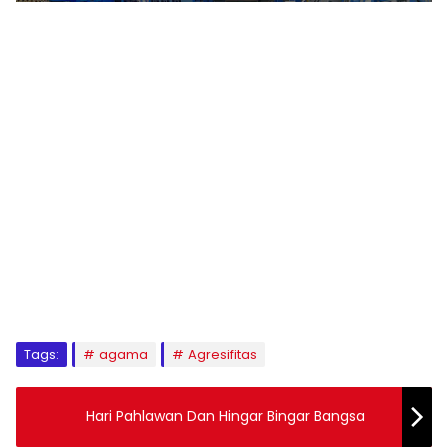
1
2
3
4
5
6
7
8
9
Tags:
agama
Agresifitas
Hari Pahlawan Dan Hingar Bingar Bangsa