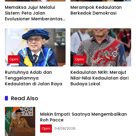
Memaksa Jujur Melalui
Merampok Kedaulatan
Sistem: Peta Jalan
Berkedok Demokrasi
Evolusioner Memberantas
KKN
Opini
Opini
Runtuhnya Adab dan
Kedaulatan NKRI: Merajut
Tenggelamnya
Nilai-Nilai Kedaulatan dari
Kedaulatan di Jalan Raya
Budaya Lokal
Read Also
Miskin Empati: Saatnya Mengembalikan
Roh Pacce
Opini
04/08/2026