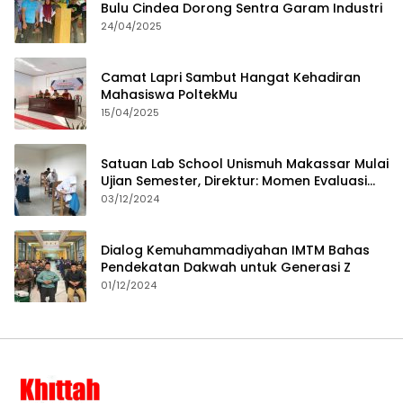
Bulu Cindea Dorong Sentra Garam Industri
24/04/2025
Camat Lapri Sambut Hangat Kehadiran
Mahasiswa PoltekMu
15/04/2025
Satuan Lab School Unismuh Makassar Mulai
Ujian Semester, Direktur: Momen Evaluasi
Proses Pembelajaran
03/12/2024
Dialog Kemuhammadiyahan IMTM Bahas
Pendekatan Dakwah untuk Generasi Z
01/12/2024