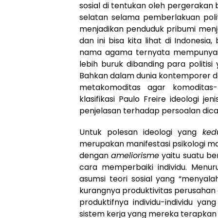
sosial di tentukan oleh pergerakan 
selatan selama pemberlakuan poli
menjadikan penduduk pribumi menja
dan ini bisa kita lihat di Indones
nama agama ternyata mempunyai 
lebih buruk dibanding para politis
Bahkan dalam dunia kontemporer da
metakomoditas agar komoditas-
klasifikasi Paulo Freire ideologi j
penjelasan terhadap persoalan dicar
Untuk polesan ideologi yang
ked
merupakan manifestasi psikologi manu
dengan
ameliorisme
yaitu suatu b
cara memperbaiki individu. Menuru
asumsi teori sosial yang “menyala
kurangnya produktivitas perusahan
produktifnya individu-individu ya
sistem kerja yang mereka terapkan 