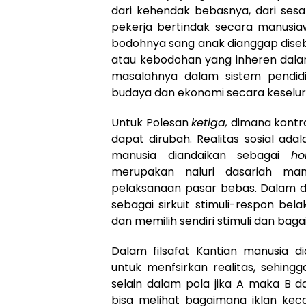
dari kehendak bebasnya, dari sesa
pekerja bertindak secara manusia
bodohnya sang anak dianggap dise
atau kebodohan yang inheren dalam 
masalahnya dalam sistem pendidi
budaya dan ekonomi secara keselur
Untuk Polesan
ketiga,
dimana kontrad
dapat dirubah. Realitas sosial ad
manusia diandaikan sebagai
ho
merupakan naluri dasariah manu
pelaksanaan pasar bebas. Dalam d
sebagai sirkuit stimuli-respon be
dan memilih sendiri stimuli dan ba
Dalam filsafat Kantian manusia d
untuk menfsirkan realitas, sehing
selain dalam pola jika A maka B 
bisa melihat bagaimana iklan kec