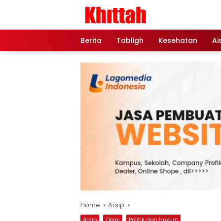
Skip
to
content
Berita
Tabligh
Kesehatan
Ai
Home
Arsip
Arsip
Opini
Politik dan Hukum