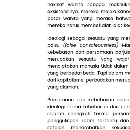
hakikat wanita sebagai makhukh
eksistensinya, mereka melakukann
pasar wanita yang merasa bahwa
mereka harus membeli alat-alat ke
Ideologi sebagai sesuatu yang me
palsu
(false conscieousness)
Marx
kebebasan dan persamaan borjuis
merupakan sesuatu yang waja
menciptakan manusia tidak dalam 
yang berbeda-beda. Tapi dalam 
dari kapitalisme, perbudakan meru
yang alamiah.
Persamaan dan kebebasan adalah
ideologi terma kebebasan dan persam
sejarah seringkali terma persa
penggulingan rezim tertentu da
setelah menambatkan kekuasa