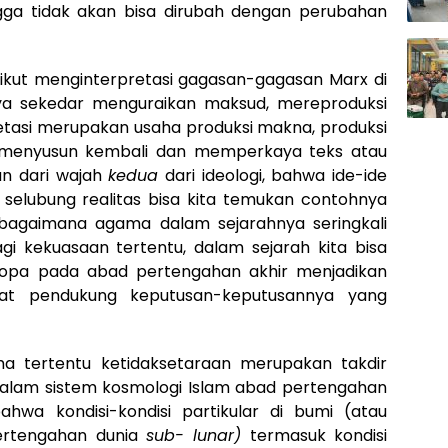
ga tidak akan bisa dirubah dengan perubahan
k ikut menginterpretasi gagasan-gagasan Marx di
nya sekedar menguraikan maksud, mereproduksi
rpretasi merupakan usaha produksi makna, produksi
, menyusun kembali dan memperkaya teks atau
an dari wajah
kedua
dari ideologi, bahwa ide-ide
selubung realitas bisa kita temukan contohnya
, bagaimana agama dalam sejarahnya seringkali
 bagi kekuasaan tertentu, dalam sejarah kita bisa
opa pada abad pertengahan akhir menjadikan
at pendukung keputusan-keputusannya yang
a tertentu ketidaksetaraan merupakan takdir
Dalam sistem kosmologi Islam abad pertengahan
hwa kondisi-kondisi partikular di bumi (atau
pertengahan dunia
sub- lunar)
termasuk kondisi