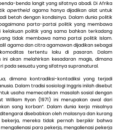
benda-benda langit yang sifatnya abadi. Di Afrika
tik
apertheid
agama hanya dijadikan alat untuk
di betah dengan kondisinya. Dalam dunia politik
ia, bagaimana parta-partai politik yang membawa
kelakuan politik yang sama bahkan terkadang
i yang tidak membawa nama partai politik Islam.
lil agama dan citra agamawan dijadikan sebagai
komoditas tertentu laku di pasaran. Dalam
enis ini akan melahirkan kesadaran magis, dimana
i pada sesuatu yang sifatnya supranatural.
ua,
dimana kontradiksi-kontadiksi yang terjadi
sia. Dalam tradisi sosiologi Inggris inilah disebut
entuk usaha memecahkan masalah sosial dengan
t William Ryan (1971) ini merupakan awal dari
hkan sang korban”. Dalam dunia kerja misalnya
 ditengarai disebabkan oleh malasnya dan kurang
ng bekerja, mereka tidak pernah berpikir bahwa
mengalienasi para pekerja, mengalienasi pekerja