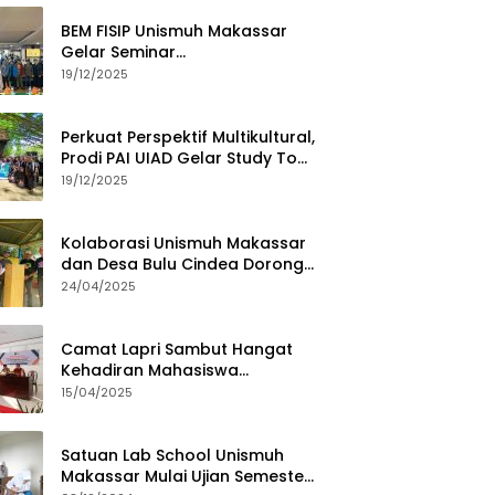
BEM FISIP Unismuh Makassar
Gelar Seminar
Keperempuanan, Bahas
19/12/2025
Tantangan Digital dan Budaya
Lokal
Perkuat Perspektif Multikultural,
Prodi PAI UIAD Gelar Study Tour
ke Kajang
19/12/2025
Kolaborasi Unismuh Makassar
dan Desa Bulu Cindea Dorong
Sentra Garam Industri
24/04/2025
Camat Lapri Sambut Hangat
Kehadiran Mahasiswa
PoltekMu
15/04/2025
Satuan Lab School Unismuh
Makassar Mulai Ujian Semester,