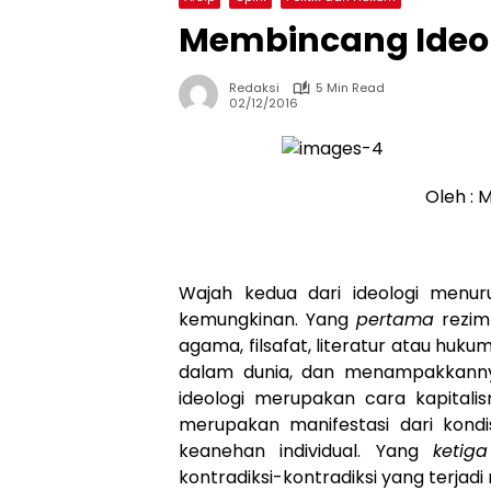
Membincang Ideol
Redaksi
5 Min Read
02/12/2016
Oleh : 
Wajah kedua dari ideologi menu
kemungkinan. Yang
pertama
rezim 
agama, filsafat, literatur atau hu
dalam dunia, dan menampakkanny
ideologi merupakan cara kapitalis
merupakan manifestasi dari kond
keanehan individual. Yang
ketiga
kontradiksi-kontradiksi yang terjad