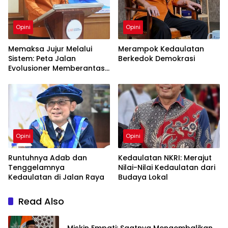
Opini
Opini
Memaksa Jujur Melalui
Merampok Kedaulatan
Sistem: Peta Jalan
Berkedok Demokrasi
Evolusioner Memberantas
KKN
Opini
Opini
Runtuhnya Adab dan
Kedaulatan NKRI: Merajut
Tenggelamnya
Nilai-Nilai Kedaulatan dari
Kedaulatan di Jalan Raya
Budaya Lokal
Read Also