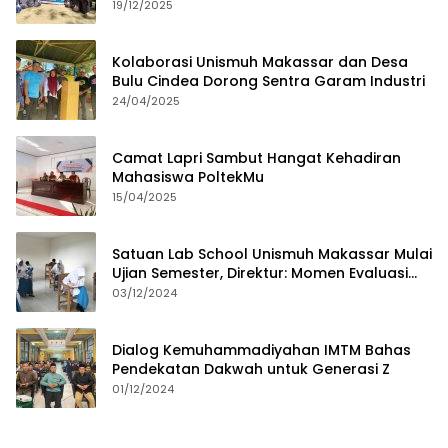
19/12/2025
Kolaborasi Unismuh Makassar dan Desa
Bulu Cindea Dorong Sentra Garam Industri
24/04/2025
Camat Lapri Sambut Hangat Kehadiran
Mahasiswa PoltekMu
15/04/2025
Satuan Lab School Unismuh Makassar Mulai
Ujian Semester, Direktur: Momen Evaluasi
Proses Pembelajaran
03/12/2024
Dialog Kemuhammadiyahan IMTM Bahas
Pendekatan Dakwah untuk Generasi Z
01/12/2024