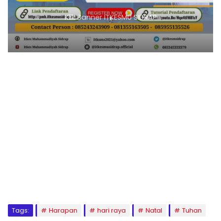
Klik Banner ITKESMU SIDRAP
1
2
3
4
5
6
7
8
9
Tags:
Harapan
hari raya
Natal
Tuhan