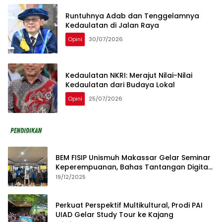
Runtuhnya Adab dan Tenggelamnya
Kedaulatan di Jalan Raya
Opini
30/07/2026
Kedaulatan NKRI: Merajut Nilai-Nilai
Kedaulatan dari Budaya Lokal
Opini
25/07/2026
BEM FISIP Unismuh Makassar Gelar Seminar
Keperempuanan, Bahas Tantangan Digital
dan Budaya Lokal
19/12/2025
Perkuat Perspektif Multikultural, Prodi PAI
UIAD Gelar Study Tour ke Kajang