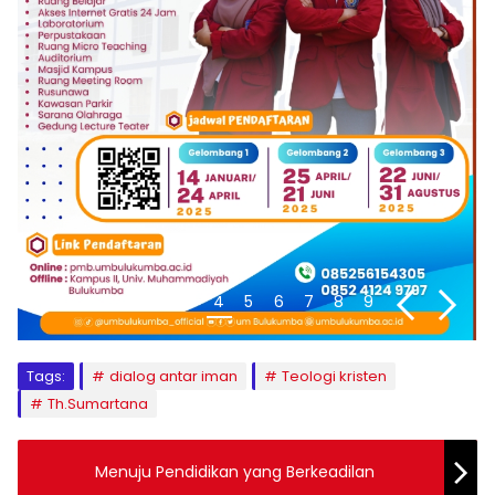
1
2
3
4
5
6
7
8
9
Tags:
dialog antar iman
Teologi kristen
Th.Sumartana
Menuju Pendidikan yang Berkeadilan