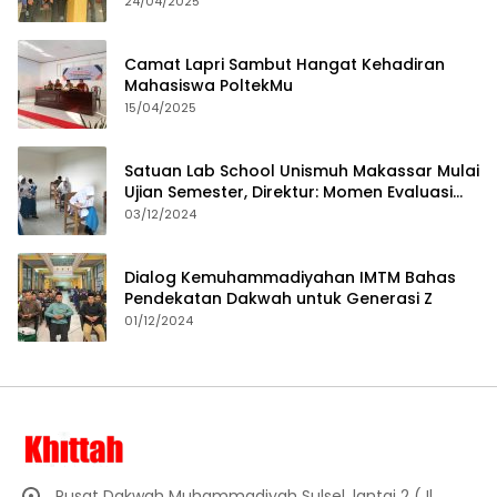
24/04/2025
Camat Lapri Sambut Hangat Kehadiran
Mahasiswa PoltekMu
15/04/2025
Satuan Lab School Unismuh Makassar Mulai
Ujian Semester, Direktur: Momen Evaluasi
Proses Pembelajaran
03/12/2024
Dialog Kemuhammadiyahan IMTM Bahas
Pendekatan Dakwah untuk Generasi Z
01/12/2024
Pusat Dakwah Muhammadiyah Sulsel, lantai 2 (Jl.