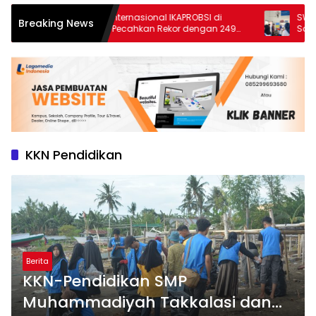
Seminar Internasional IKAPROBSI di
SWSC Unis
Breaking News
Unismuh Pecahkan Rekor dengan 249
Sampah Be
Makalah
Macca Stud
KKN Pendidikan
Berita
KKN-Pendidikan SMP
Muhammadiyah Takkalasi dan