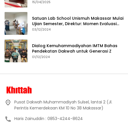
15/04/2025
Satuan Lab School Unismuh Makassar Mulai
Ujian Semester, Direktur: Momen Evaluasi
Proses Pembelajaran
03/12/2024
Dialog Kemuhammadiyahan IMTM Bahas
Pendekatan Dakwah untuk Generasi Z
01/12/2024
Pusat Dakwah Muhammadiyah Sulsel, lantai 2 (Jl.
Perintis Kemerdekaan KM 10 No 38 Makassar)
Haris Zainuddin : 0853-4244-8624