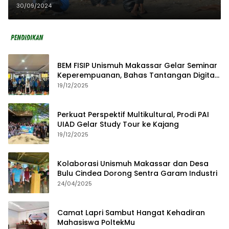
Gappembar Galang Aksi Peduli
30/09/2024
Pesisir
BEM FISIP Unismuh Makassar Gelar Seminar
Keperempuanan, Bahas Tantangan Digital
dan Budaya Lokal
19/12/2025
Perkuat Perspektif Multikultural, Prodi PAI
UIAD Gelar Study Tour ke Kajang
19/12/2025
Kolaborasi Unismuh Makassar dan Desa
Bulu Cindea Dorong Sentra Garam Industri
24/04/2025
Camat Lapri Sambut Hangat Kehadiran
Mahasiswa PoltekMu