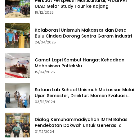
Perkuat Perspektif Multikultural, Prodi PAI
UIAD Gelar Study Tour ke Kajang
19/12/2025
Kolaborasi Unismuh Makassar dan Desa
Bulu Cindea Dorong Sentra Garam Industri
24/04/2025
Camat Lapri Sambut Hangat Kehadiran
Mahasiswa PoltekMu
15/04/2025
Satuan Lab School Unismuh Makassar Mulai
Ujian Semester, Direktur: Momen Evaluasi
Proses Pembelajaran
03/12/2024
Dialog Kemuhammadiyahan IMTM Bahas
Pendekatan Dakwah untuk Generasi Z
01/12/2024