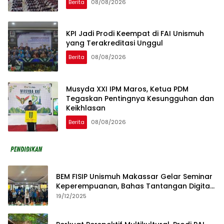
Berita
08/08/2026
KPI Jadi Prodi Keempat di FAI Unismuh
yang Terakreditasi Unggul
Berita
08/08/2026
Musyda XXI IPM Maros, Ketua PDM
Tegaskan Pentingnya Kesungguhan dan
Keikhlasan
Berita
08/08/2026
BEM FISIP Unismuh Makassar Gelar Seminar
Keperempuanan, Bahas Tantangan Digital
dan Budaya Lokal
19/12/2025