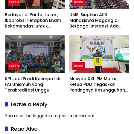
Berita
Berita
Berlayar di Pantai Losari,
UMSi Siapkan 403
Ikaprobsi Tetapkan Enam
Mahasiswa Magang di
Rekomendasi untuk
Berbagai Instansi, Ada
Bahasa Indonesia
Program Internasional ke
Taiwan
Berita
Berita
KPI Jadi Prodi Keempat di
Musyda XXI IPM Maros,
FAI Unismuh yang
Ketua PDM Tegaskan
Terakreditasi Unggul
Pentingnya Kesungguhan
dan Keikhlasan
Leave a Reply
You must be
logged in
to post a comment.
Read Also