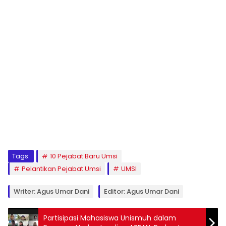
1
2
3
4
5
6
7
8
9
Tags:
10 Pejabat Baru Umsi
Pelantikan Pejabat Umsi
UMSI
Writer: Agus Umar Dani
Editor: Agus Umar Dani
Partisipasi Mahasiswa Unismuh dalam