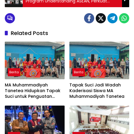
Program Understanding ASEAN, Perkuat
Identitas dan Jaringan Internasiona
Related Posts
Berita
Berita
MA Muhammadiyah
Tapak Suci Jadi Wadah
Tanetea Hidupkan Tapak
Kaderisasi Siswa MA
Suci untuk Penguatan
Muhammadiyah Tanetea
Karakter Siswa