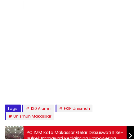
1
2
3
4
5
6
7
8
9
Tags:
120 Alumni
FKIP Unismuh
Unismuh Makassar
PC IMM Kota Makassar Gelar Diksuswati II Se-
Sulsel: Immawati Reclaiming Empowering