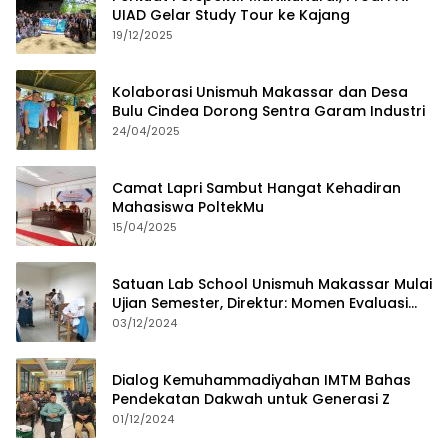
UIAD Gelar Study Tour ke Kajang
19/12/2025
Kolaborasi Unismuh Makassar dan Desa
Bulu Cindea Dorong Sentra Garam Industri
24/04/2025
Camat Lapri Sambut Hangat Kehadiran
Mahasiswa PoltekMu
15/04/2025
Satuan Lab School Unismuh Makassar Mulai
Ujian Semester, Direktur: Momen Evaluasi
Proses Pembelajaran
03/12/2024
Dialog Kemuhammadiyahan IMTM Bahas
Pendekatan Dakwah untuk Generasi Z
01/12/2024