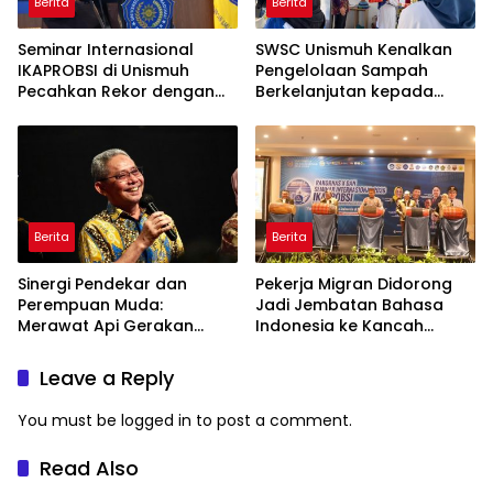
Berita
Berita
Seminar Internasional
SWSC Unismuh Kenalkan
IKAPROBSI di Unismuh
Pengelolaan Sampah
Pecahkan Rekor dengan
Berkelanjutan kepada
249 Makalah
Peserta Macca Student
Visit
Berita
Berita
Sinergi Pendekar dan
Pekerja Migran Didorong
Perempuan Muda:
Jadi Jembatan Bahasa
Merawat Api Gerakan
Indonesia ke Kancah
Muhammadiyah
Global
Leave a Reply
You must be
logged in
to post a comment.
Read Also