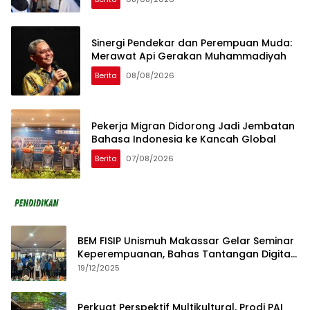
Sinergi Pendekar dan Perempuan Muda:
Merawat Api Gerakan Muhammadiyah
Berita
08/08/2026
Pekerja Migran Didorong Jadi Jembatan
Bahasa Indonesia ke Kancah Global
Berita
07/08/2026
BEM FISIP Unismuh Makassar Gelar Seminar
Keperempuanan, Bahas Tantangan Digital
dan Budaya Lokal
19/12/2025
Perkuat Perspektif Multikultural, Prodi PAI