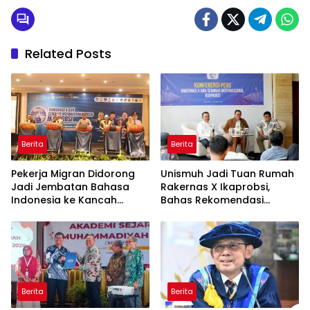
Related Posts
Berita
Berita
Pekerja Migran Didorong
Unismuh Jadi Tuan Rumah
Jadi Jembatan Bahasa
Rakernas X Ikaprobsi,
Indonesia ke Kancah
Bahas Rekomendasi
Global
Penguatan Bahasa
Indonesia di Tingkat
Global
Berita
Berita