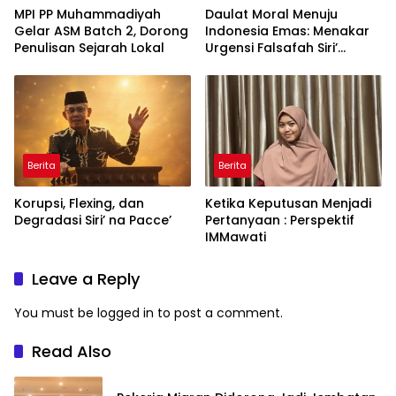
MPI PP Muhammadiyah
Daulat Moral Menuju
Gelar ASM Batch 2, Dorong
Indonesia Emas: Menakar
Penulisan Sejarah Lokal
Urgensi Falsafah Siri’
naPacce di Tengah
Ancaman Kleptokrasi
Berita
Berita
Korupsi, Flexing, dan
Ketika Keputusan Menjadi
Degradasi Siri’ na Pacce’
Pertanyaan : Perspektif
IMMawati
Leave a Reply
You must be
logged in
to post a comment.
Read Also