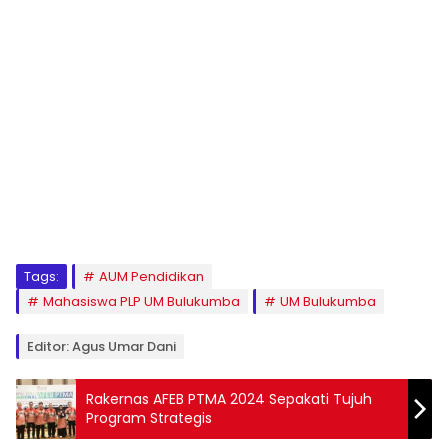
1
2
3
4
5
6
7
8
9
Tags:
AUM Pendidikan
Mahasiswa PLP UM Bulukumba
UM Bulukumba
Editor: Agus Umar Dani
Rakernas AFEB PTMA 2024 Sepakati Tujuh
Program Strategis