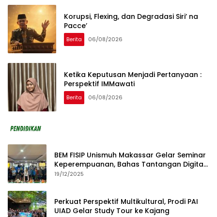
Korupsi, Flexing, dan Degradasi Siri’ na
Pacce’
Berita
06/08/2026
Ketika Keputusan Menjadi Pertanyaan :
Perspektif IMMawati
Berita
06/08/2026
BEM FISIP Unismuh Makassar Gelar Seminar
Keperempuanan, Bahas Tantangan Digital
dan Budaya Lokal
19/12/2025
Perkuat Perspektif Multikultural, Prodi PAI
UIAD Gelar Study Tour ke Kajang