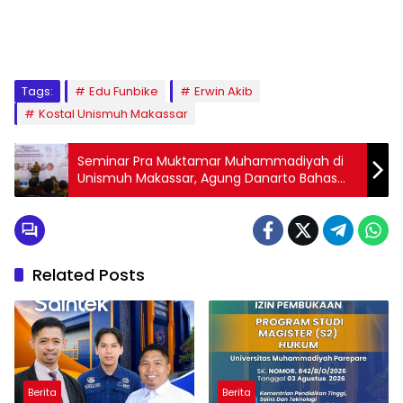
1
2
3
4
5
6
7
8
9
Tags:
Edu Funbike
Erwin Akib
Kostal Unismuh Makassar
Seminar Pra Muktamar Muhammadiyah di
Unismuh Makassar, Agung Danarto Bahas
Strategi Kebudayaan
Related Posts
Berita
Berita