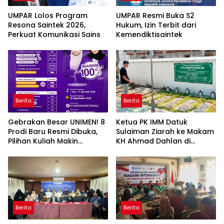
UMPAR Lolos Program
UMPAR Resmi Buka S2
Resona Saintek 2026,
Hukum, Izin Terbit dari
Perkuat Komunikasi Sains
Kemendiktisaintek
Berita
Berita
Gebrakan Besar UNIMEN! 8
Ketua PK IMM Datuk
Prodi Baru Resmi Dibuka,
Sulaiman Ziarah ke Makam
Pilihan Kuliah Makin
KH Ahmad Dahlan di
Lengkap
Yogyakarta
Berita
Berita