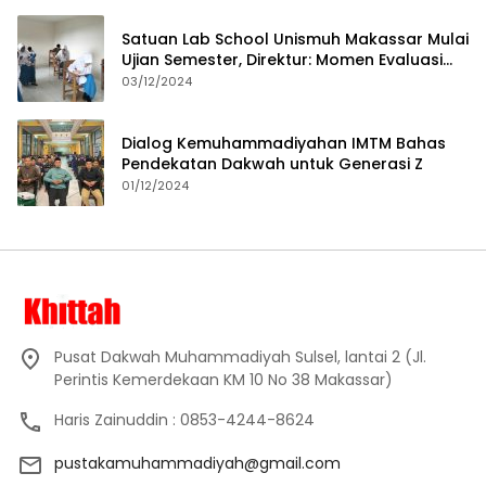
Satuan Lab School Unismuh Makassar Mulai
Ujian Semester, Direktur: Momen Evaluasi
Proses Pembelajaran
03/12/2024
Dialog Kemuhammadiyahan IMTM Bahas
Pendekatan Dakwah untuk Generasi Z
01/12/2024
Pusat Dakwah Muhammadiyah Sulsel, lantai 2 (Jl.
Perintis Kemerdekaan KM 10 No 38 Makassar)
Haris Zainuddin : 0853-4244-8624
pustakamuhammadiyah@gmail.com