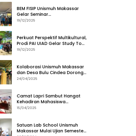
BEM FISIP Unismuh Makassar
Gelar Seminar
Keperempuanan, Bahas
19/12/2025
Tantangan Digital dan Budaya
Lokal
Perkuat Perspektif Multikultural,
Prodi PAI UIAD Gelar Study Tour
ke Kajang
19/12/2025
Kolaborasi Unismuh Makassar
dan Desa Bulu Cindea Dorong
Sentra Garam Industri
24/04/2025
Camat Lapri Sambut Hangat
Kehadiran Mahasiswa
PoltekMu
15/04/2025
Satuan Lab School Unismuh
Makassar Mulai Ujian Semester,