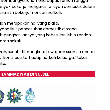
ari berkembangya fenomena bapak rumah tangga.
anyak bekerja mengurusi wilayah domestik dalam
ra istri bekerja mencari nafkah.
kian merupakan hal yang biasa.
yang ikut pengasuhan domestik dimana
b penghasilannya yang kebetulan lebih rendah
sama sekali.
iyah, sudah diterangkan, kewajiban suami mencari
rkontribusi terhadap nafkah keluarga,” tukas
itu.
HAMMADIYAH DI SULSEL