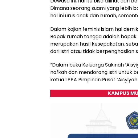
Dewasa ini, hal itu bisa dilihat d
Dimana seorang suami yang lebih b
hal ini urus anak dan rumah, sementa
Dalam kajian feminis islam hal demi
Bapak rumah tangga adalah bapak 
merupakan hasil kesepakatan, seba
dari istri atau tidak berpenghasilan 
“Dalam buku Keluarga Sakinah ‘Aisy
nafkah dan mendorong istri untuk be
ketua LPPA Pimpinan Pusat ‘Aisyiyah 
KAMPUS MU