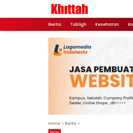
Skip
to
content
Berita
Tabligh
Kesehatan
Ai
Home
Berita
Berita