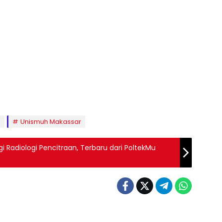
s
Unismuh Makassar
i Radiologi Pencitraan, Terbaru dari PoltekMu