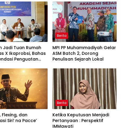
Berita
h Jadi Tuan Rumah
MPI PP Muhammadiyah Gelar
s X Ikaprobsi, Bahas
ASM Batch 2, Dorong
ndasi Penguatan
Penulisan Sejarah Lokal
Indonesia di Tingkat
Berita
, Flexing, dan
Ketika Keputusan Menjadi
si Siri’ na Pacce’
Pertanyaan : Perspektif
IMMawati