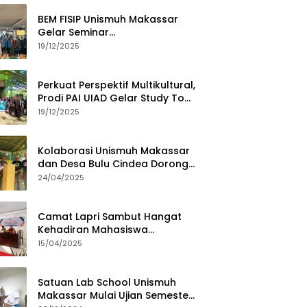
BEM FISIP Unismuh Makassar
Gelar Seminar
Keperempuanan, Bahas
19/12/2025
Tantangan Digital dan Budaya
Lokal
Perkuat Perspektif Multikultural,
Prodi PAI UIAD Gelar Study Tour
ke Kajang
19/12/2025
Kolaborasi Unismuh Makassar
dan Desa Bulu Cindea Dorong
Sentra Garam Industri
24/04/2025
Camat Lapri Sambut Hangat
Kehadiran Mahasiswa
PoltekMu
15/04/2025
Satuan Lab School Unismuh
Makassar Mulai Ujian Semester,