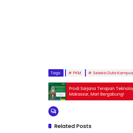
1
2
3
4
5
6
7
8
9
Tags:
PKM
Seleksi Duta Kampu
Prodi Sarjana Terapan Teknolog
Makassar, Mari Bergabung!
Related Posts