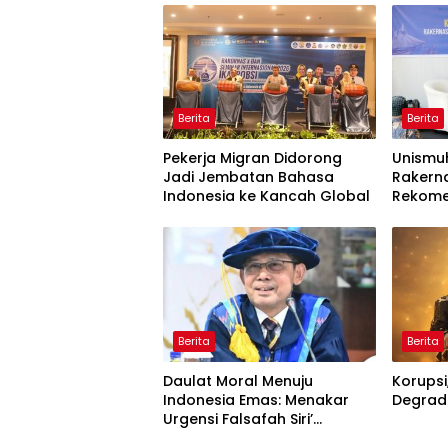
Berita
Berita
Pekerja Migran Didorong
Unismu
Jadi Jembatan Bahasa
Rakerna
Indonesia ke Kancah Global
Rekome
Bahasa 
Global
Berita
Berita
Daulat Moral Menuju
Korupsi
Indonesia Emas: Menakar
Degrada
Urgensi Falsafah Siri’
naPacce di Tengah