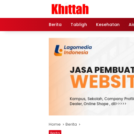
Skip
to
content
Berita
Tabligh
Kesehatan
Ai
Home
Berita
Berita