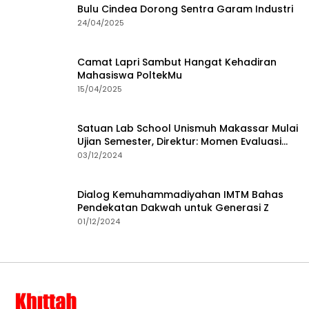
Bulu Cindea Dorong Sentra Garam Industri
24/04/2025
Camat Lapri Sambut Hangat Kehadiran
Mahasiswa PoltekMu
15/04/2025
Satuan Lab School Unismuh Makassar Mulai
Ujian Semester, Direktur: Momen Evaluasi
Proses Pembelajaran
03/12/2024
Dialog Kemuhammadiyahan IMTM Bahas
Pendekatan Dakwah untuk Generasi Z
01/12/2024