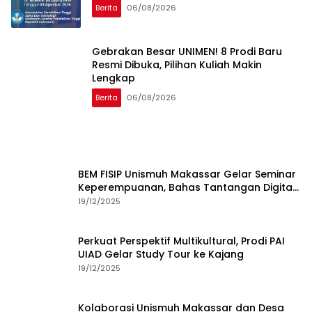
Berita
06/08/2026
Gebrakan Besar UNIMEN! 8 Prodi Baru
Resmi Dibuka, Pilihan Kuliah Makin
Lengkap
Berita
06/08/2026
BEM FISIP Unismuh Makassar Gelar Seminar
Keperempuanan, Bahas Tantangan Digital
dan Budaya Lokal
19/12/2025
Perkuat Perspektif Multikultural, Prodi PAI
UIAD Gelar Study Tour ke Kajang
19/12/2025
Kolaborasi Unismuh Makassar dan Desa