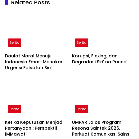
Related Posts
Berita
Berita
Daulat Moral Menuju
Korupsi, Flexing, dan
Indonesia Emas: Menakar
Degradasi Siri’ na Pacce’
Urgensi Falsafah Siri’
naPacce di Tengah
Ancaman Kleptokrasi
Berita
Berita
Ketika Keputusan Menjadi
UMPAR Lolos Program
Pertanyaan : Perspektif
Resona Saintek 2026,
IMMawati
Perkuat Komunikasi Sains