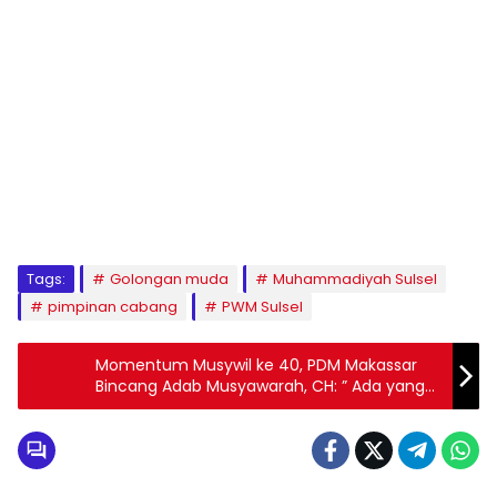
1
2
3
4
5
6
7
8
9
Tags:
Golongan muda
Muhammadiyah Sulsel
pimpinan cabang
PWM Sulsel
Momentum Musywil ke 40, PDM Makassar
Bincang Adab Musyawarah, CH: ” Ada yang
Sebar Isu Jelek dari Ketidakpahamannya”