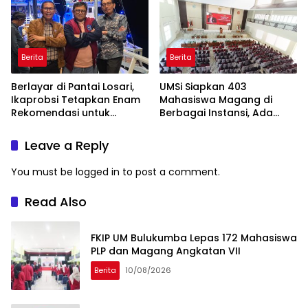
Berita
Berita
Berlayar di Pantai Losari,
UMSi Siapkan 403
Ikaprobsi Tetapkan Enam
Mahasiswa Magang di
Rekomendasi untuk
Berbagai Instansi, Ada
Bahasa Indonesia
Program Internasional ke
Taiwan
Leave a Reply
You must be
logged in
to post a comment.
Read Also
FKIP UM Bulukumba Lepas 172 Mahasiswa
PLP dan Magang Angkatan VII
Berita
10/08/2026