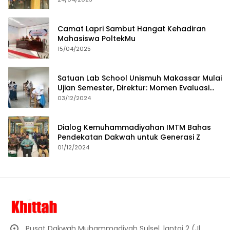
Camat Lapri Sambut Hangat Kehadiran
Mahasiswa PoltekMu
15/04/2025
Satuan Lab School Unismuh Makassar Mulai
Ujian Semester, Direktur: Momen Evaluasi
Proses Pembelajaran
03/12/2024
Dialog Kemuhammadiyahan IMTM Bahas
Pendekatan Dakwah untuk Generasi Z
01/12/2024
Pusat Dakwah Muhammadiyah Sulsel, lantai 2 (Jl.