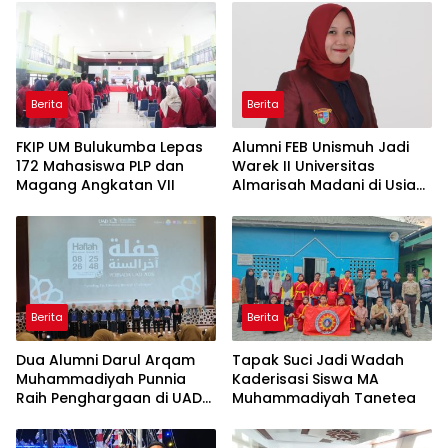
Berita
Berita
FKIP UM Bulukumba Lepas
Alumni FEB Unismuh Jadi
172 Mahasiswa PLP dan
Warek II Universitas
Magang Angkatan VII
Almarisah Madani di Usia
29 Tahun
Berita
Berita
Dua Alumni Darul Arqam
Tapak Suci Jadi Wadah
Muhammadiyah Punnia
Kaderisasi Siswa MA
Raih Penghargaan di UAD
Muhammadiyah Tanetea
Yogyakarta