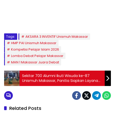
1
2
3
4
5
6
7
8
9
Tags:
AKSARA 3 INVENTIF Unismuh Makassar
HMP PAI Unismuh Makassar
Kompetisi Pelajar Islam 2026
Lomba Debat Pelajar Makassar
MAN 1 Makassar Juara Debat
Sekitar 700 Alumni Ikuti Wisuda ke-87
Unismuh Makassar, Panitia Siapkan Layanan
Maksimal
Related Posts