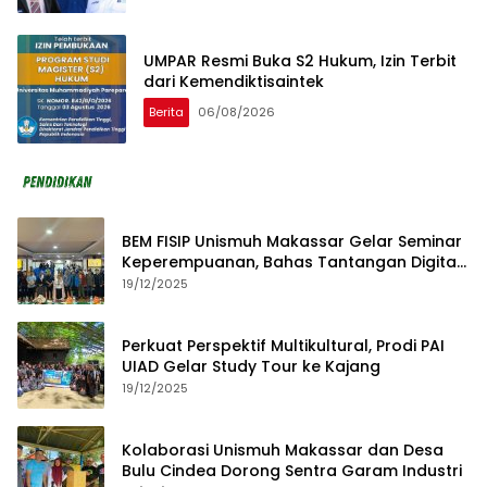
UMPAR Resmi Buka S2 Hukum, Izin Terbit
dari Kemendiktisaintek
Berita
06/08/2026
BEM FISIP Unismuh Makassar Gelar Seminar
Keperempuanan, Bahas Tantangan Digital
dan Budaya Lokal
19/12/2025
Perkuat Perspektif Multikultural, Prodi PAI
UIAD Gelar Study Tour ke Kajang
19/12/2025
Kolaborasi Unismuh Makassar dan Desa
Bulu Cindea Dorong Sentra Garam Industri