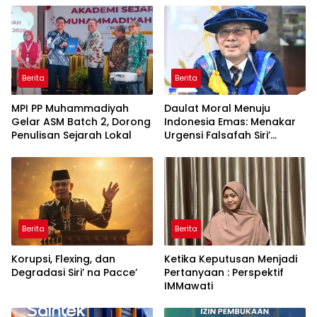
Berita
Berita
MPI PP Muhammadiyah
Daulat Moral Menuju
Gelar ASM Batch 2, Dorong
Indonesia Emas: Menakar
Penulisan Sejarah Lokal
Urgensi Falsafah Siri’
naPacce di Tengah
Ancaman Kleptokrasi
Berita
Berita
Korupsi, Flexing, dan
Ketika Keputusan Menjadi
Degradasi Siri’ na Pacce’
Pertanyaan : Perspektif
IMMawati