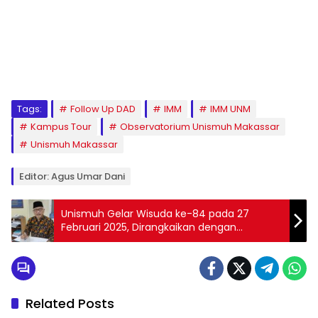
1
2
3
4
5
6
7
8
9
Tags:
Follow Up DAD
IMM
IMM UNM
Kampus Tour
Observatorium Unismuh Makassar
Unismuh Makassar
Editor: Agus Umar Dani
Unismuh Gelar Wisuda ke-84 pada 27
Februari 2025, Dirangkaikan dengan
Pengukuhan Guru Besar Prof. Lukman Hakim
Related Posts