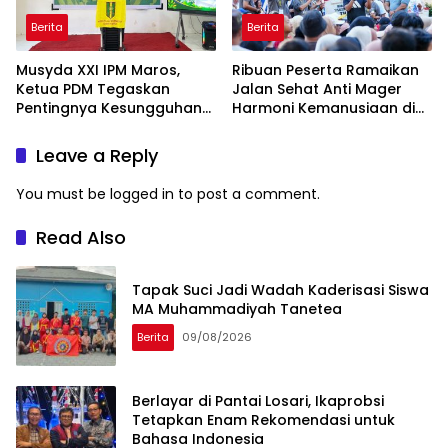
Berita
Berita
Musyda XXI IPM Maros,
Ribuan Peserta Ramaikan
Ketua PDM Tegaskan
Jalan Sehat Anti Mager
Pentingnya Kesungguhan
Harmoni Kemanusiaan di
dan Keikhlasan
Makassar
Leave a Reply
You must be
logged in
to post a comment.
Read Also
Tapak Suci Jadi Wadah Kaderisasi Siswa
MA Muhammadiyah Tanetea
Berita
09/08/2026
Berlayar di Pantai Losari, Ikaprobsi
Tetapkan Enam Rekomendasi untuk
Bahasa Indonesia