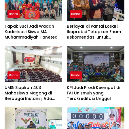
Berita
Berita
Tapak Suci Jadi Wadah
Berlayar di Pantai Losari,
Kaderisasi Siswa MA
Ikaprobsi Tetapkan Enam
Muhammadiyah Tanetea
Rekomendasi untuk
Bahasa Indonesia
Berita
Berita
UMSi Siapkan 403
KPI Jadi Prodi Keempat di
Mahasiswa Magang di
FAI Unismuh yang
Berbagai Instansi, Ada
Terakreditasi Unggul
Program Internasional ke
Taiwan