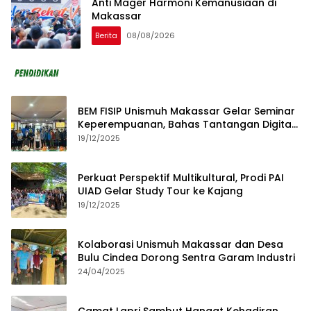
Anti Mager Harmoni Kemanusiaan di
Makassar
Berita
08/08/2026
BEM FISIP Unismuh Makassar Gelar Seminar
Keperempuanan, Bahas Tantangan Digital
dan Budaya Lokal
19/12/2025
Perkuat Perspektif Multikultural, Prodi PAI
UIAD Gelar Study Tour ke Kajang
19/12/2025
Kolaborasi Unismuh Makassar dan Desa
Bulu Cindea Dorong Sentra Garam Industri
24/04/2025