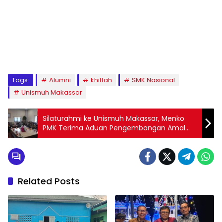
1
2
3
4
5
6
7
8
9
Tags:
Alumni
khittah
SMK Nasional
Unismuh Makassar
Silaturahmi ke Unismuh Makassar, Menko
PMK Terima Aduan Pengembangan Amal
Usaha Muhammadiyah
Related Posts