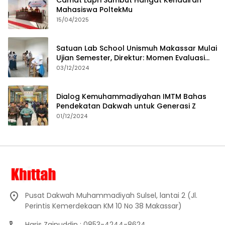
Camat Lapri Sambut Hangat Kehadiran
Mahasiswa PoltekMu
15/04/2025
Satuan Lab School Unismuh Makassar Mulai
Ujian Semester, Direktur: Momen Evaluasi
Proses Pembelajaran
03/12/2024
Dialog Kemuhammadiyahan IMTM Bahas
Pendekatan Dakwah untuk Generasi Z
01/12/2024
Pusat Dakwah Muhammadiyah Sulsel, lantai 2 (Jl.
Perintis Kemerdekaan KM 10 No 38 Makassar)
Haris Zainuddin : 0853-4244-8624