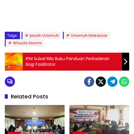
1
2
3
4
5
6
7
8
9
Tags:
Ijazah Unismuh
Unismuh Makassar
Wisuda Alumni
IPM Sulsel Rilis Buku Panduan Perkaderan
Bagi Fasilitator
Related Posts