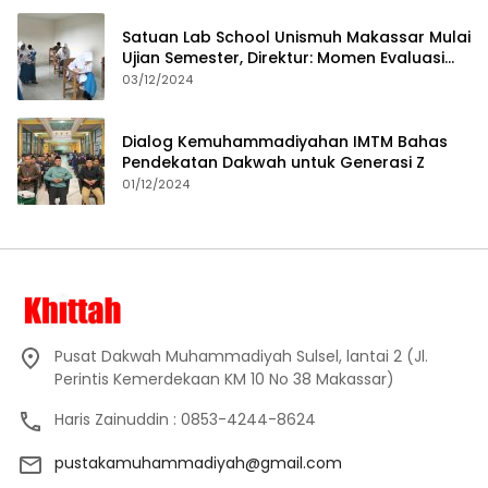
Satuan Lab School Unismuh Makassar Mulai
Ujian Semester, Direktur: Momen Evaluasi
Proses Pembelajaran
03/12/2024
Dialog Kemuhammadiyahan IMTM Bahas
Pendekatan Dakwah untuk Generasi Z
01/12/2024
Pusat Dakwah Muhammadiyah Sulsel, lantai 2 (Jl.
Perintis Kemerdekaan KM 10 No 38 Makassar)
Haris Zainuddin : 0853-4244-8624
pustakamuhammadiyah@gmail.com