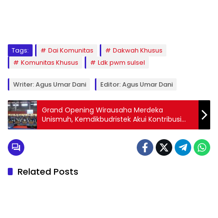
1
2
3
4
5
6
7
8
9
Tags:
Dai Komunitas
Dakwah Khusus
Komunitas Khusus
Ldk pwm sulsel
Writer: Agus Umar Dani
Editor: Agus Umar Dani
Grand Opening Wirausaha Merdeka
Unismuh, Kemdikbudristek Akui Kontribusi
Unismuh Makassar Cetak Ribuan Calon
Pengusaha
Related Posts