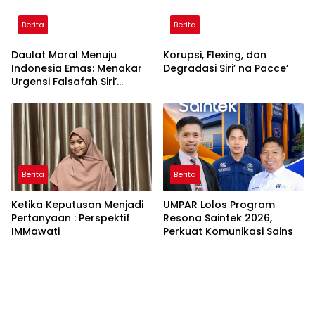
Berita
Berita
Daulat Moral Menuju
Korupsi, Flexing, dan
Indonesia Emas: Menakar
Degradasi Siri’ na Pacce’
Urgensi Falsafah Siri’
naPacce di Tengah
Ancaman Kleptokrasi
Berita
Berita
Ketika Keputusan Menjadi
UMPAR Lolos Program
Pertanyaan : Perspektif
Resona Saintek 2026,
IMMawati
Perkuat Komunikasi Sains