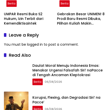
Berita
Berita
UMPAR Resmi Buka S2
Gebrakan Besar UNIMEN! 8
Hukum, Izin Terbit dari
Prodi Baru Resmi Dibuka,
Kemendiktisaintek
Pilihan Kuliah Makin
Lengkap
Leave a Reply
You must be
logged in
to post a comment.
Read Also
Daulat Moral Menuju Indonesia Emas:
Menakar Urgensi Falsafah Siri’ naPacce
di Tengah Ancaman Kleptokrasi
Berita
06/08/2026
Korupsi, Flexing, dan Degradasi Siri’ na
Pacce’
Berita
06/08/2026