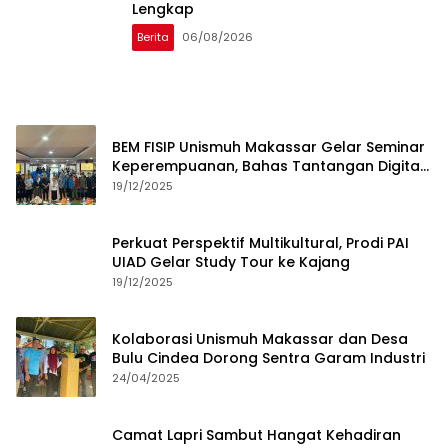
Lengkap
Berita
06/08/2026
BEM FISIP Unismuh Makassar Gelar Seminar
Keperempuanan, Bahas Tantangan Digital
dan Budaya Lokal
19/12/2025
Perkuat Perspektif Multikultural, Prodi PAI
UIAD Gelar Study Tour ke Kajang
19/12/2025
Kolaborasi Unismuh Makassar dan Desa
Bulu Cindea Dorong Sentra Garam Industri
24/04/2025
Camat Lapri Sambut Hangat Kehadiran