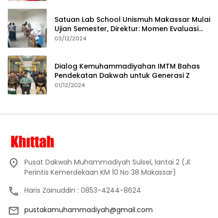
Satuan Lab School Unismuh Makassar Mulai
Ujian Semester, Direktur: Momen Evaluasi
Proses Pembelajaran
03/12/2024
Dialog Kemuhammadiyahan IMTM Bahas
Pendekatan Dakwah untuk Generasi Z
01/12/2024
Pusat Dakwah Muhammadiyah Sulsel, lantai 2 (Jl.
Perintis Kemerdekaan KM 10 No 38 Makassar)
Haris Zainuddin : 0853-4244-8624
pustakamuhammadiyah@gmail.com