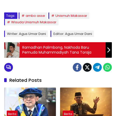
Tags:
ambo asse
Unismuh Makassar
Wisuda Unismuh Makassar
Writer: Agus Umar Dani
Editor: Agus Umar Dani
Ramadhan Palimbong, Nakhoda Baru
Pemuda Muhammadiyah Tana Toraja
Related Posts
Berita
Berita