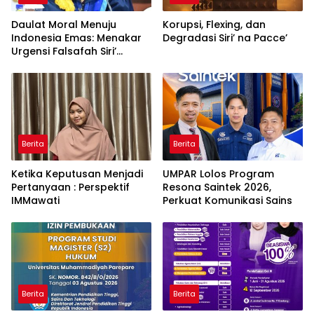
Daulat Moral Menuju
Korupsi, Flexing, dan
Indonesia Emas: Menakar
Degradasi Siri’ na Pacce’
Urgensi Falsafah Siri’
naPacce di Tengah
Ancaman Kleptokrasi
Berita
Berita
Ketika Keputusan Menjadi
UMPAR Lolos Program
Pertanyaan : Perspektif
Resona Saintek 2026,
IMMawati
Perkuat Komunikasi Sains
Berita
Berita