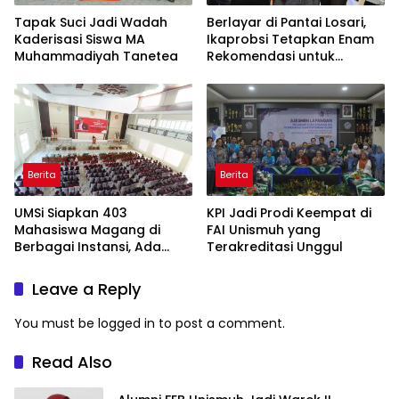
Tapak Suci Jadi Wadah
Berlayar di Pantai Losari,
Kaderisasi Siswa MA
Ikaprobsi Tetapkan Enam
Muhammadiyah Tanetea
Rekomendasi untuk
Bahasa Indonesia
Berita
Berita
UMSi Siapkan 403
KPI Jadi Prodi Keempat di
Mahasiswa Magang di
FAI Unismuh yang
Berbagai Instansi, Ada
Terakreditasi Unggul
Program Internasional ke
Taiwan
Leave a Reply
You must be
logged in
to post a comment.
Read Also