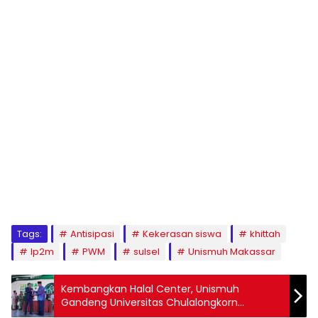
1
2
3
4
5
6
7
8
9
Tags:
Antisipasi
Kekerasan siswa
khittah
lp2m
PWM
sulsel
Unismuh Makassar
Kembangkan Halal Center, Unismuh
Gandeng Universitas Chulalongkorn
Thailand