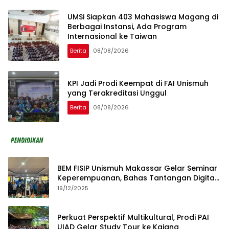
UMSi Siapkan 403 Mahasiswa Magang di
Berbagai Instansi, Ada Program
Internasional ke Taiwan
Berita
08/08/2026
KPI Jadi Prodi Keempat di FAI Unismuh
yang Terakreditasi Unggul
Berita
08/08/2026
BEM FISIP Unismuh Makassar Gelar Seminar
Keperempuanan, Bahas Tantangan Digital
dan Budaya Lokal
19/12/2025
Perkuat Perspektif Multikultural, Prodi PAI
UIAD Gelar Study Tour ke Kajang