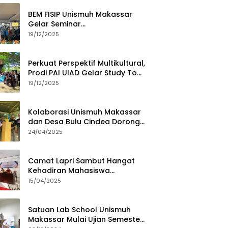
BEM FISIP Unismuh Makassar
Gelar Seminar
Keperempuanan, Bahas
19/12/2025
Tantangan Digital dan Budaya
Lokal
Perkuat Perspektif Multikultural,
Prodi PAI UIAD Gelar Study Tour
ke Kajang
19/12/2025
Kolaborasi Unismuh Makassar
dan Desa Bulu Cindea Dorong
Sentra Garam Industri
24/04/2025
Camat Lapri Sambut Hangat
Kehadiran Mahasiswa
PoltekMu
15/04/2025
Satuan Lab School Unismuh
Makassar Mulai Ujian Semester,