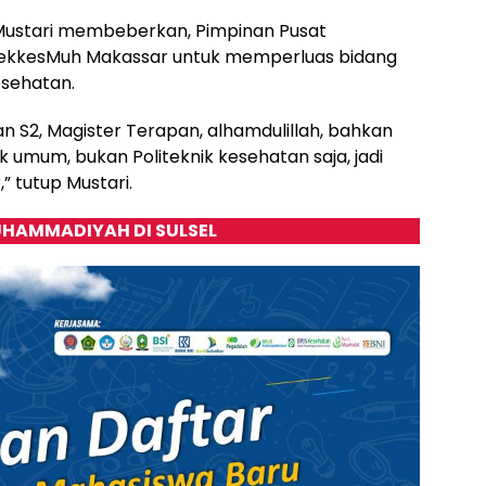
ustari membeberkan, Pimpinan Pusat
tekkesMuh Makassar untuk memperluas bidang
esehatan.
 S2, Magister Terapan, alhamdulillah, bahkan
ik umum, bukan Politeknik kesehatan saja, jadi
 tutup Mustari.
HAMMADIYAH DI SULSEL