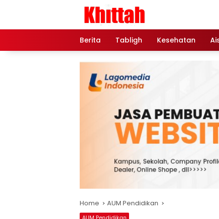
Skip
to
content
Berita
Tabligh
Kesehatan
Ai
Home
AUM Pendidikan
AUM Pendidikan