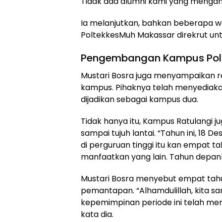
Tidak ada alumni kami yang mengang
Ia melanjutkan, bahkan beberapa wak
PoltekkesMuh Makassar direkrut u
Pengembangan Kampus Pol
Mustari Bosra juga menyampaikan
kampus. Pihaknya telah menyediak
dijadikan sebagai kampus dua.
Tidak hanya itu, Kampus Ratulangi ju
sampai tujuh lantai. “Tahun ini, 18
di perguruan tinggi itu kan empat ta
manfaatkan yang lain. Tahun depanlah
Mustari Bosra menyebut empat tahu
pemantapan. “Alhamdulillah, kita sa
kepemimpinan periode ini telah memb
kata dia.