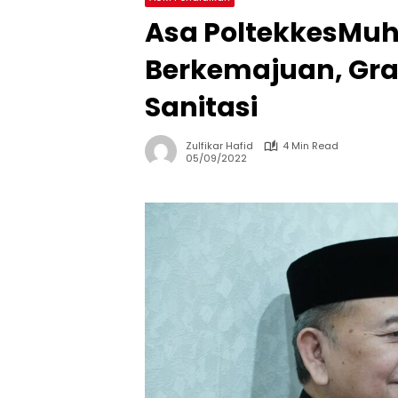
Asa PoltekkesMu
Berkemajuan, Gra
Sanitasi
Zulfikar Hafid
4 Min Read
05/09/2022