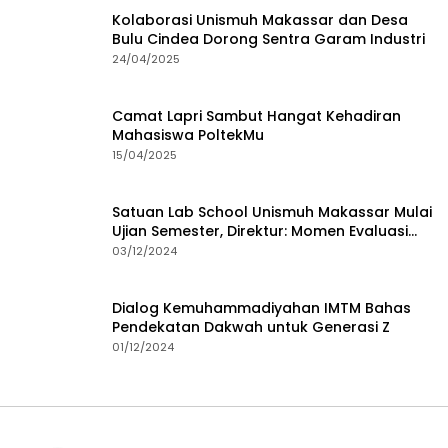
Kolaborasi Unismuh Makassar dan Desa
Bulu Cindea Dorong Sentra Garam Industri
24/04/2025
Camat Lapri Sambut Hangat Kehadiran
Mahasiswa PoltekMu
15/04/2025
Satuan Lab School Unismuh Makassar Mulai
Ujian Semester, Direktur: Momen Evaluasi
Proses Pembelajaran
03/12/2024
Dialog Kemuhammadiyahan IMTM Bahas
Pendekatan Dakwah untuk Generasi Z
01/12/2024