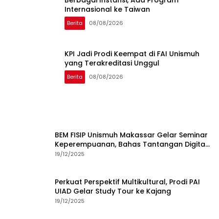
Internasional ke Taiwan
Berita
08/08/2026
KPI Jadi Prodi Keempat di FAI Unismuh
yang Terakreditasi Unggul
Berita
08/08/2026
BEM FISIP Unismuh Makassar Gelar Seminar
Keperempuanan, Bahas Tantangan Digital
dan Budaya Lokal
19/12/2025
Perkuat Perspektif Multikultural, Prodi PAI
UIAD Gelar Study Tour ke Kajang
19/12/2025