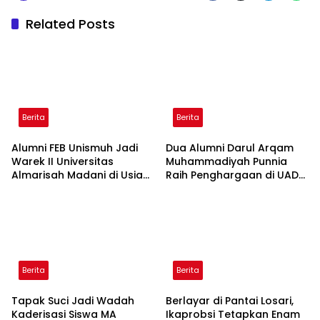
Related Posts
Berita
Berita
Alumni FEB Unismuh Jadi
Dua Alumni Darul Arqam
Warek II Universitas
Muhammadiyah Punnia
Almarisah Madani di Usia
Raih Penghargaan di UAD
29 Tahun
Yogyakarta
Berita
Berita
Tapak Suci Jadi Wadah
Berlayar di Pantai Losari,
Kaderisasi Siswa MA
Ikaprobsi Tetapkan Enam