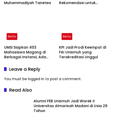
Muhammadiyah Tanetea
Rekomendasi untuk
Bahasa Indonesia
Berita
Berita
UMSi Siapkan 403
KPI Jadi Prodi Keempat di
Mahasiswa Magang di
FAI Unismuh yang
Berbagai Instansi, Ada
Terakreditasi Unggul
Program Internasional ke
Taiwan
Leave a Reply
You must be
logged in
to post a comment.
Read Also
Alumni FEB Unismuh Jadi Warek II
Universitas Almarisah Madani di Usia 29
Tahun