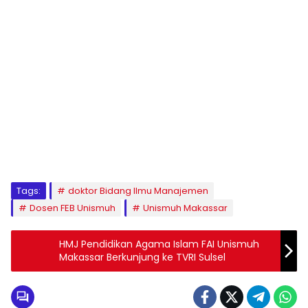
1
2
3
4
5
6
7
8
9
Tags:
doktor Bidang Ilmu Manajemen
Dosen FEB Unismuh
Unismuh Makassar
HMJ Pendidikan Agama Islam FAI Unismuh
Makassar Berkunjung ke TVRI Sulsel