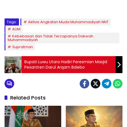
1
2
3
4
5
6
7
8
9
Tags:
Aktivis Angkatan Muda Muhammadiyah NNT
AUM
Kebebasan dan Tidak Tercapainya Dakwah
Muhammadiyah
Supratman
Bupati Luwu Utara Hadiri Peresmian Masjid
Pesantren Darul Arqam Balebo
Related Posts