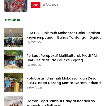
Opini
25/07/2026
BEM FISIP Unismuh Makassar Gelar Seminar
Keperempuanan, Bahas Tantangan Digital
dan Budaya Lokal
19/12/2025
Perkuat Perspektif Multikultural, Prodi PAI
UIAD Gelar Study Tour ke Kajang
19/12/2025
Kolaborasi Unismuh Makassar dan Desa
Bulu Cindea Dorong Sentra Garam Industri
24/04/2025
Camat Lapri Sambut Hangat Kehadiran
Mahasiswa PoltekMu