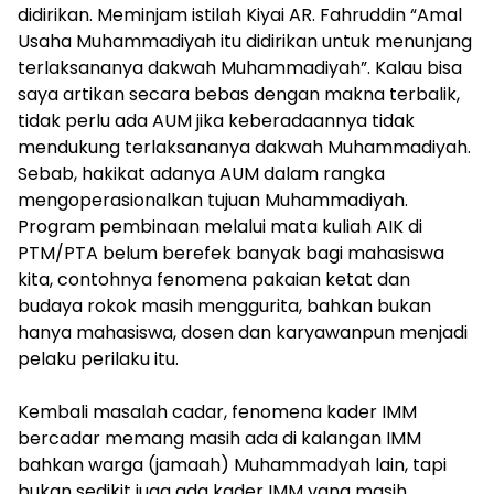
didirikan. Meminjam istilah Kiyai AR. Fahruddin “Amal
Usaha Muhammadiyah itu didirikan untuk menunjang
terlaksananya dakwah Muhammadiyah”. Kalau bisa
saya artikan secara bebas dengan makna terbalik,
tidak perlu ada AUM jika keberadaannya tidak
mendukung terlaksananya dakwah Muhammadiyah.
Sebab, hakikat adanya AUM dalam rangka
mengoperasionalkan tujuan Muhammadiyah.
Program pembinaan melalui mata kuliah AIK di
PTM/PTA belum berefek banyak bagi mahasiswa
kita, contohnya fenomena pakaian ketat dan
budaya rokok masih menggurita, bahkan bukan
hanya mahasiswa, dosen dan karyawanpun menjadi
pelaku perilaku itu.
​Kembali masalah cadar, fenomena kader IMM
bercadar memang masih ada di kalangan IMM
bahkan warga (jamaah) Muhammadyah lain, tapi
bukan sedikit juga ada kader IMM yang masih