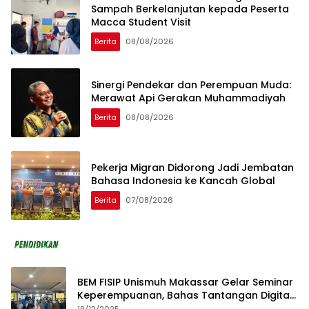
Sampah Berkelanjutan kepada Peserta
Macca Student Visit
Berita
08/08/2026
Sinergi Pendekar dan Perempuan Muda:
Merawat Api Gerakan Muhammadiyah
Berita
08/08/2026
Pekerja Migran Didorong Jadi Jembatan
Bahasa Indonesia ke Kancah Global
Berita
07/08/2026
BEM FISIP Unismuh Makassar Gelar Seminar
Keperempuanan, Bahas Tantangan Digital
dan Budaya Lokal