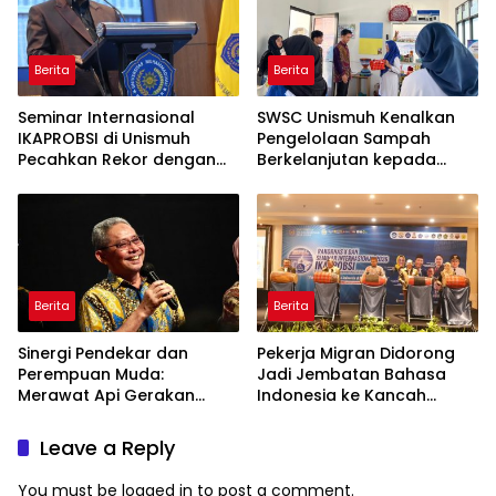
Berita
Berita
Seminar Internasional
SWSC Unismuh Kenalkan
IKAPROBSI di Unismuh
Pengelolaan Sampah
Pecahkan Rekor dengan
Berkelanjutan kepada
249 Makalah
Peserta Macca Student
Visit
Berita
Berita
Sinergi Pendekar dan
Pekerja Migran Didorong
Perempuan Muda:
Jadi Jembatan Bahasa
Merawat Api Gerakan
Indonesia ke Kancah
Muhammadiyah
Global
Leave a Reply
You must be
logged in
to post a comment.