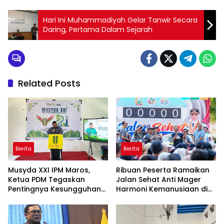
Hari Ini Muhammadiyah Gelar Tanwir Secara
Daring, Pertama Dalam Sejarah
Related Posts
Berita
Berita
Musyda XXI IPM Maros,
Ribuan Peserta Ramaikan
Ketua PDM Tegaskan
Jalan Sehat Anti Mager
Pentingnya Kesungguhan
Harmoni Kemanusiaan di
dan Keikhlasan
Makassar