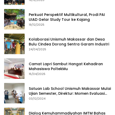
19/12/2025
Perkuat Perspektif Multikultural, Prodi PAI
UIAD Gelar Study Tour ke Kajang
19/12/2025
Kolaborasi Unismuh Makassar dan Desa
Bulu Cindea Dorong Sentra Garam Industri
24/04/2025
Camat Lapri Sambut Hangat Kehadiran
Mahasiswa PoltekMu
15/04/2025
Satuan Lab School Unismuh Makassar Mulai
Ujian Semester, Direktur: Momen Evaluasi
Proses Pembelajaran
03/12/2024
Dialog Kemuhammadiyahan IMTM Bahas