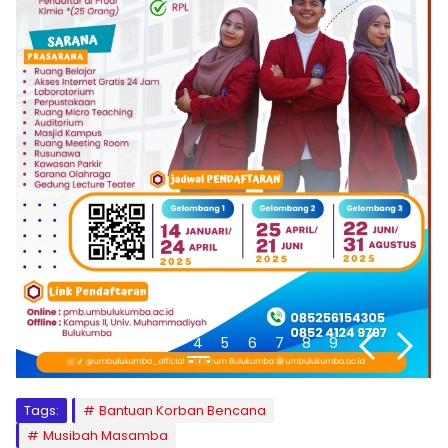
1
2
3
4
5
6
7
8
9
Tags:
Bantuan Korban Bencana
Musibah Masamba