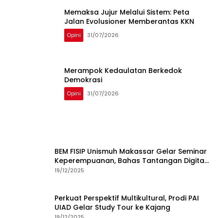
Memaksa Jujur Melalui Sistem: Peta
Jalan Evolusioner Memberantas KKN
Opini
31/07/2026
Merampok Kedaulatan Berkedok
Demokrasi
Opini
31/07/2026
BEM FISIP Unismuh Makassar Gelar Seminar
Keperempuanan, Bahas Tantangan Digital
dan Budaya Lokal
19/12/2025
Perkuat Perspektif Multikultural, Prodi PAI
UIAD Gelar Study Tour ke Kajang
19/12/2025