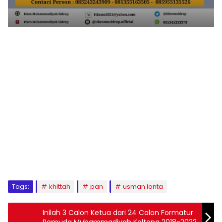
1
2
3
4
5
6
7
8
9
Tags:
khittah
pan
usman lonta
Inilah 3 Calon Ketua dari 24 Calon Formatur
Pemuda Muhammadiyah Kalteng 2018-2022