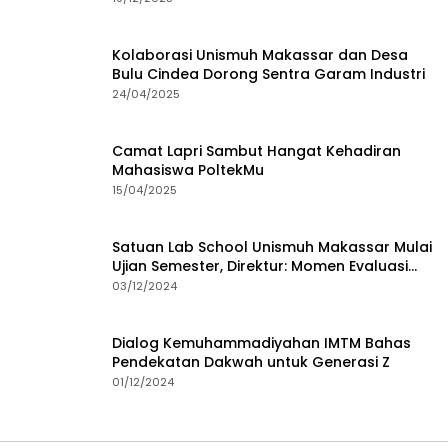
Kolaborasi Unismuh Makassar dan Desa
Bulu Cindea Dorong Sentra Garam Industri
24/04/2025
Camat Lapri Sambut Hangat Kehadiran
Mahasiswa PoltekMu
15/04/2025
Satuan Lab School Unismuh Makassar Mulai
Ujian Semester, Direktur: Momen Evaluasi
Proses Pembelajaran
03/12/2024
Dialog Kemuhammadiyahan IMTM Bahas
Pendekatan Dakwah untuk Generasi Z
01/12/2024