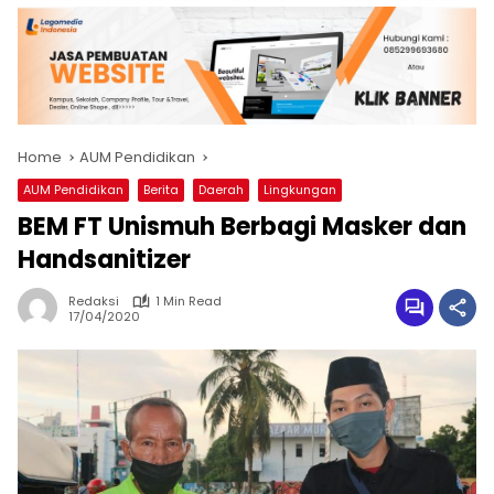
Home
AUM Pendidikan
AUM Pendidikan
Berita
Daerah
Lingkungan
BEM FT Unismuh Berbagi Masker dan
Handsanitizer
Redaksi
1 Min Read
17/04/2020