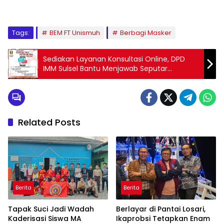
Tags:
BEM FT Unismuh
Berbagi Masker
Sediakan Layanan Konsultasi Online, DPD
IMM Sulsel Bantu Menjawab Seputar
Kesehatan ditengah Pandemi Covid-19
Related Posts
Berita
Berita
Tapak Suci Jadi Wadah
Berlayar di Pantai Losari,
Kaderisasi Siswa MA
Ikaprobsi Tetapkan Enam