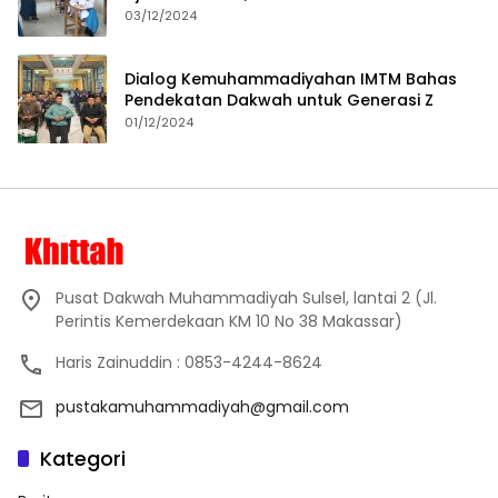
Proses Pembelajaran
03/12/2024
Dialog Kemuhammadiyahan IMTM Bahas
Pendekatan Dakwah untuk Generasi Z
01/12/2024
Pusat Dakwah Muhammadiyah Sulsel, lantai 2 (Jl.
Perintis Kemerdekaan KM 10 No 38 Makassar)
Haris Zainuddin : 0853-4244-8624
pustakamuhammadiyah@gmail.com
Kategori