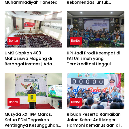
Muhammadiyah Tanetea
Rekomendasi untuk
Bahasa Indonesia
Berita
Berita
UMSi Siapkan 403
KPI Jadi Prodi Keempat di
Mahasiswa Magang di
FAI Unismuh yang
Berbagai Instansi, Ada
Terakreditasi Unggul
Program Internasional ke
Taiwan
Berita
Berita
Musyda XXI IPM Maros,
Ribuan Peserta Ramaikan
Ketua PDM Tegaskan
Jalan Sehat Anti Mager
Pentingnya Kesungguhan
Harmoni Kemanusiaan di