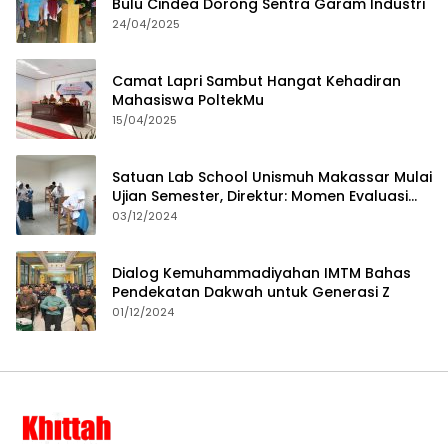
Bulu Cindea Dorong Sentra Garam Industri
24/04/2025
Camat Lapri Sambut Hangat Kehadiran
Mahasiswa PoltekMu
15/04/2025
Satuan Lab School Unismuh Makassar Mulai
Ujian Semester, Direktur: Momen Evaluasi
Proses Pembelajaran
03/12/2024
Dialog Kemuhammadiyahan IMTM Bahas
Pendekatan Dakwah untuk Generasi Z
01/12/2024