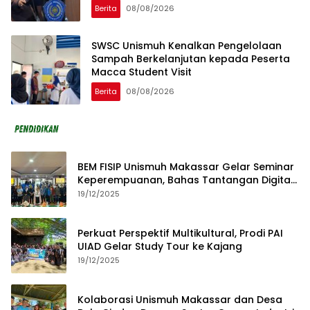
Berita
08/08/2026
SWSC Unismuh Kenalkan Pengelolaan
Sampah Berkelanjutan kepada Peserta
Macca Student Visit
Berita
08/08/2026
BEM FISIP Unismuh Makassar Gelar Seminar
Keperempuanan, Bahas Tantangan Digital
dan Budaya Lokal
19/12/2025
Perkuat Perspektif Multikultural, Prodi PAI
UIAD Gelar Study Tour ke Kajang
19/12/2025
Kolaborasi Unismuh Makassar dan Desa