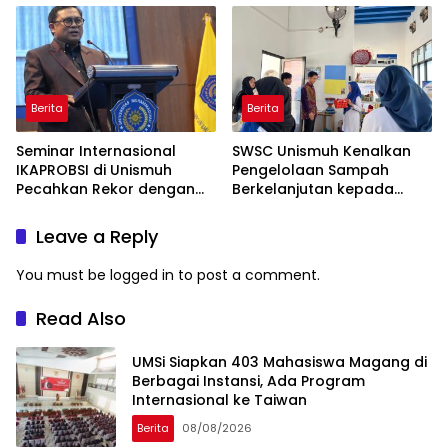
Berita
Berita
Seminar Internasional
SWSC Unismuh Kenalkan
IKAPROBSI di Unismuh
Pengelolaan Sampah
Pecahkan Rekor dengan
Berkelanjutan kepada
249 Makalah
Peserta Macca Student
Visit
Leave a Reply
You must be
logged in
to post a comment.
Read Also
UMSi Siapkan 403 Mahasiswa Magang di
Berbagai Instansi, Ada Program
Internasional ke Taiwan
Berita
08/08/2026