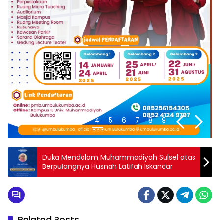
1
2
3
4
5
6
7
8
9
Duka Mendalam Muhammadiyah Sulsel atas
Berpulangnya Husnah Latifah Iskandar
Related Posts