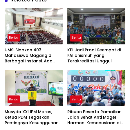
Berita
Berita
UMSi Siapkan 403
KPI Jadi Prodi Keempat di
Mahasiswa Magang di
FAI Unismuh yang
Berbagai Instansi, Ada
Terakreditasi Unggul
Program Internasional ke
Taiwan
Berita
Berita
Musyda XXI IPM Maros,
Ribuan Peserta Ramaikan
Ketua PDM Tegaskan
Jalan Sehat Anti Mager
Pentingnya Kesungguhan
Harmoni Kemanusiaan di
dan Keikhlasan
Makassar