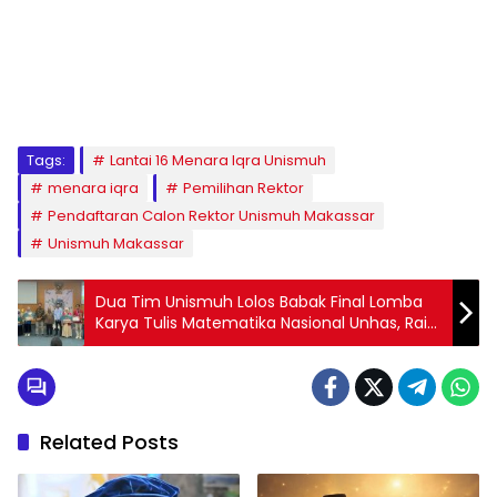
1
2
3
4
5
6
7
8
9
Tags:
Lantai 16 Menara Iqra Unismuh
menara iqra
Pemilihan Rektor
Pendaftaran Calon Rektor Unismuh Makassar
Unismuh Makassar
Dua Tim Unismuh Lolos Babak Final Lomba
Karya Tulis Matematika Nasional Unhas, Raih
Juara Dua dan Tiga
Related Posts