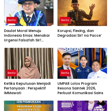
Berita
Berita
Daulat Moral Menuju
Korupsi, Flexing, dan
Indonesia Emas: Menakar
Degradasi Siri’ na Pacce’
Urgensi Falsafah Siri’
naPacce di Tengah
Ancaman Kleptokrasi
Berita
Berita
Ketika Keputusan Menjadi
UMPAR Lolos Program
Pertanyaan : Perspektif
Resona Saintek 2026,
IMMawati
Perkuat Komunikasi Sains