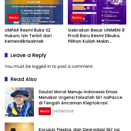
Berita
Berita
UMPAR Resmi Buka S2
Gebrakan Besar UNIMEN! 8
Hukum, Izin Terbit dari
Prodi Baru Resmi Dibuka,
Kemendiktisaintek
Pilihan Kuliah Makin
Lengkap
Leave a Reply
You must be
logged in
to post a comment.
Read Also
Daulat Moral Menuju Indonesia Emas:
Menakar Urgensi Falsafah Siri’ naPacce
di Tengah Ancaman Kleptokrasi
Berita
06/08/2026
Korupsi, Flexing, dan Degradasi Siri’ na