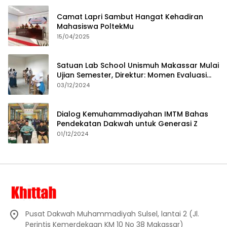
Camat Lapri Sambut Hangat Kehadiran
Mahasiswa PoltekMu
15/04/2025
Satuan Lab School Unismuh Makassar Mulai
Ujian Semester, Direktur: Momen Evaluasi
Proses Pembelajaran
03/12/2024
Dialog Kemuhammadiyahan IMTM Bahas
Pendekatan Dakwah untuk Generasi Z
01/12/2024
Pusat Dakwah Muhammadiyah Sulsel, lantai 2 (Jl.
Perintis Kemerdekaan KM 10 No 38 Makassar)