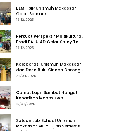
BEM FISIP Unismuh Makassar
Gelar Seminar
Keperempuanan, Bahas
19/12/2025
Tantangan Digital dan Budaya
Lokal
Perkuat Perspektif Multikultural,
Prodi PAI UIAD Gelar Study Tour
ke Kajang
19/12/2025
Kolaborasi Unismuh Makassar
dan Desa Bulu Cindea Dorong
Sentra Garam Industri
24/04/2025
Camat Lapri Sambut Hangat
Kehadiran Mahasiswa
PoltekMu
15/04/2025
Satuan Lab School Unismuh
Makassar Mulai Ujian Semester,