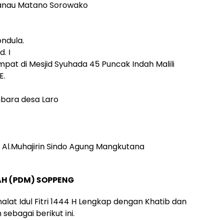
 Danau Matano Sorowako
ndula.
. I
mpat di Mesjid Syuhada 45 Puncak Indah Malili
E.
bara desa Laro
Al.Muhajirin Sindo Agung Mangkutana
H (PDM) SOPPENG
alat Idul Fitri 1444 H Lengkap dengan Khatib dan
ebagai berikut ini.