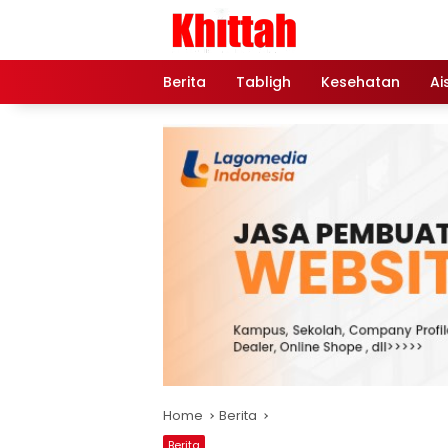
Skip
to
content
Berita
Tabligh
Kesehatan
Ai
Home
Berita
Berita