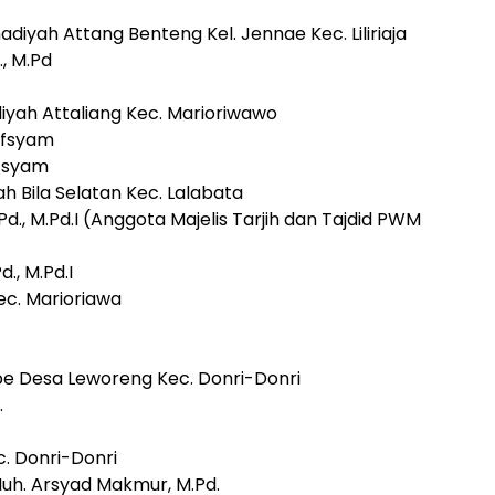
iyah Attang Benteng Kel. Jennae Kec. Liliriaja
., M.Pd
yah Attaliang Kec. Marioriwawo
ifsyam
ifsyam
h Bila Selatan Kec. Lalabata
d., M.Pd.I (Anggota Majelis Tarjih dan Tajdid PWM
., M.Pd.I
ec. Marioriawa
loe Desa Leworeng Kec. Donri-Donri
.
. Donri-Donri
Muh. Arsyad Makmur, M.Pd.