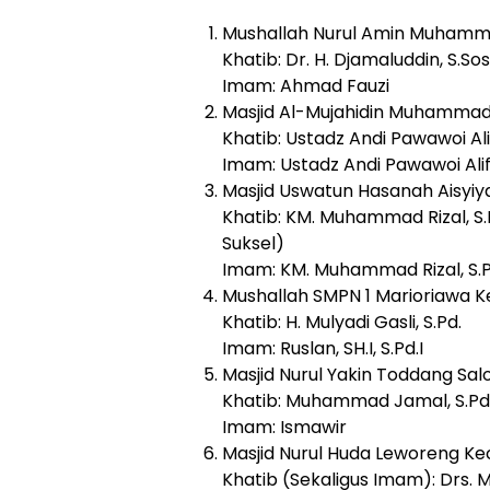
Mushallah Nurul Amin Muhammad
Khatib: Dr. H. Djamaluddin, S.Sos
Imam: Ahmad Fauzi
Masjid Al-Mujahidin Muhammadi
Khatib: Ustadz Andi Pawawoi Al
Imam: Ustadz Andi Pawawoi Al
Masjid Uswatun Hasanah Aisyiya
Khatib: KM. Muhammad Rizal, S.P
Suksel)
Imam: KM. Muhammad Rizal, S.Pd
Mushallah SMPN 1 Marioriawa K
Khatib: H. Mulyadi Gasli, S.Pd.
Imam: Ruslan, SH.I, S.Pd.I
Masjid Nurul Yakin Toddang Sa
Khatib: Muhammad Jamal, S.Pd
Imam: Ismawir
Masjid Nurul Huda Leworeng Kec
Khatib (Sekaligus Imam): Drs. 