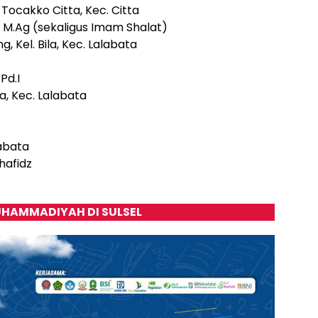
 Tocakko Citta, Kec. Citta
 M.Ag (sekaligus Imam Shalat)
 Kel. Bila, Kec. Lalabata
Pd.I
la, Kec. Lalabata
labata
hafidz
HAMMADIYAH DI SULSEL