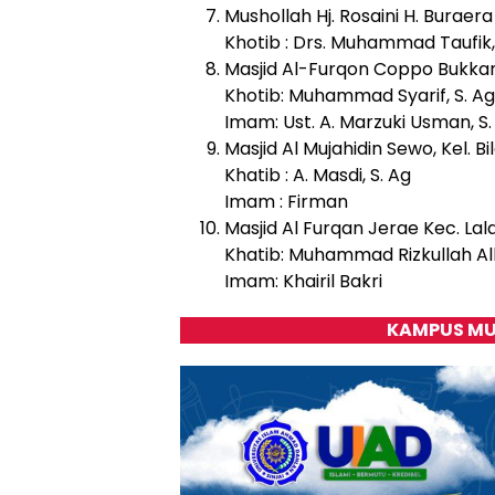
Mushollah Hj. Rosaini H. Buraera
Khotib : Drs. Muhammad Taufik,
Masjid Al-Furqon Coppo Bukkang,
Khotib: Muhammad Syarif, S. Ag
Imam: Ust. A. Marzuki Usman, S. 
Masjid Al Mujahidin Sewo, Kel. Bi
Khatib : A. Masdi, S. Ag
Imam : Firman
Masjid Al Furqan Jerae Kec. La
Khatib: Muhammad Rizkullah Al
Imam: Khairil Bakri
KAMPUS MU