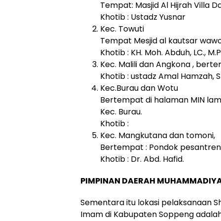
Tempat: Masjid Al Hijrah Villa
Khotib : Ustadz Yusnar
Kec. Towuti
Tempat Mesjid al kautsar wawo
Khotib : KH. Moh. Abduh, LC., M.Pd
Kec. Malili dan Angkona , berte
Khotib : ustadz Amal Hamzah, S
Kec.Burau dan Wotu
Bertempat di halaman MIN lam
Kec. Burau.
Khotib :
Kec. Mangkutana dan tomoni,
Bertempat : Pondok pesantren 
Khotib : Dr. Abd. Hafid.
PIMPINAN DAERAH MUHAMMADIYA
Sementara itu lokasi pelaksanaan Sh
Imam di Kabupaten Soppeng adalah s