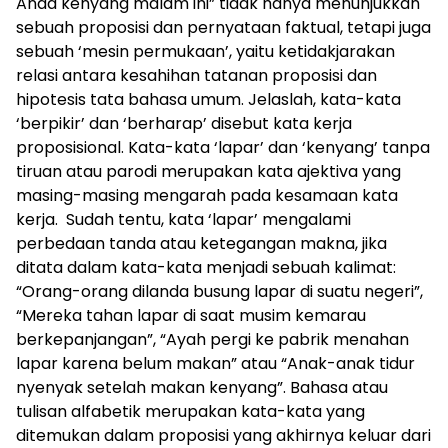
Anda kenyang malam ini” tidak hanya menunjukkan
sebuah proposisi dan pernyataan faktual, tetapi juga
sebuah ‘mesin permukaan’, yaitu ketidakjarakan
relasi antara kesahihan tatanan proposisi dan
hipotesis tata bahasa umum. Jelaslah, kata-kata
‘berpikir’ dan ‘berharap’ disebut kata kerja
proposisional. Kata-kata ‘lapar’ dan ‘kenyang’ tanpa
tiruan atau parodi merupakan kata ajektiva yang
masing-masing mengarah pada kesamaan kata
kerja. Sudah tentu, kata ‘lapar’ mengalami
perbedaan tanda atau ketegangan makna, jika
ditata dalam kata-kata menjadi sebuah kalimat:
“Orang-orang dilanda busung lapar di suatu negeri”,
“Mereka tahan lapar di saat musim kemarau
berkepanjangan”, “Ayah pergi ke pabrik menahan
lapar karena belum makan” atau “Anak-anak tidur
nyenyak setelah makan kenyang”. Bahasa atau
tulisan alfabetik merupakan kata-kata yang
ditemukan dalam proposisi yang akhirnya keluar dari