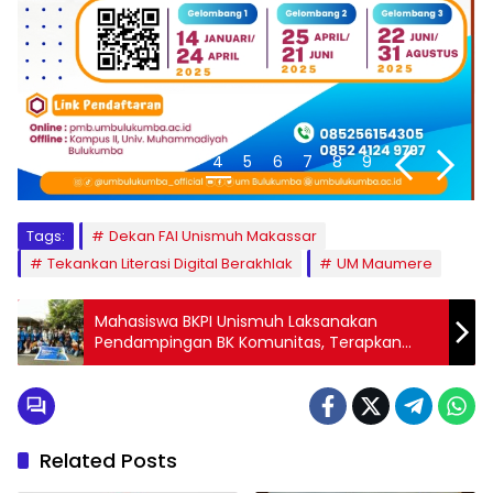
1
2
3
4
5
6
7
8
9
Tags:
Dekan FAI Unismuh Makassar
Tekankan Literasi Digital Berakhlak
UM Maumere
Mahasiswa BKPI Unismuh Laksanakan
Pendampingan BK Komunitas, Terapkan
Teori ke Praktik Lapangan
Related Posts