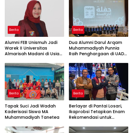
Berita
Berita
Alumni FEB Unismuh Jadi
Dua Alumni Darul Arqam
Warek II Universitas
Muhammadiyah Punnia
Almarisah Madani di Usia
Raih Penghargaan di UAD
29 Tahun
Yogyakarta
Berita
Berita
Tapak Suci Jadi Wadah
Berlayar di Pantai Losari,
Kaderisasi Siswa MA
Ikaprobsi Tetapkan Enam
Muhammadiyah Tanetea
Rekomendasi untuk
Bahasa Indonesia