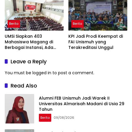
Berita
Berita
UMSi Siapkan 403
KPI Jadi Prodi Keempat di
Mahasiswa Magang di
FAI Unismuh yang
Berbagai Instansi, Ada
Terakreditasi Unggul
Program Internasional ke
Taiwan
Leave a Reply
You must be
logged in
to post a comment.
Read Also
Alumni FEB Unismuh Jadi Warek II
Universitas Almarisah Madani di Usia 29
Tahun
Berita
09/08/2026