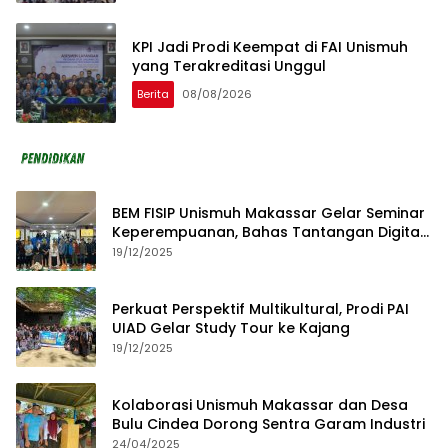
KPI Jadi Prodi Keempat di FAI Unismuh
yang Terakreditasi Unggul
Berita
08/08/2026
BEM FISIP Unismuh Makassar Gelar Seminar
Keperempuanan, Bahas Tantangan Digital
dan Budaya Lokal
19/12/2025
Perkuat Perspektif Multikultural, Prodi PAI
UIAD Gelar Study Tour ke Kajang
19/12/2025
Kolaborasi Unismuh Makassar dan Desa
Bulu Cindea Dorong Sentra Garam Industri
24/04/2025