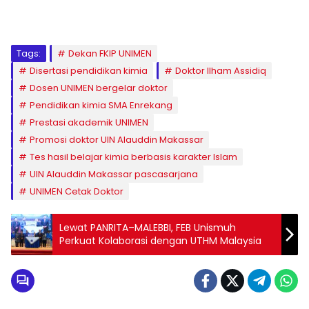
1
2
3
4
5
6
7
8
9
Tags:
Dekan FKIP UNIMEN
Disertasi pendidikan kimia
Doktor Ilham Assidiq
Dosen UNIMEN bergelar doktor
Pendidikan kimia SMA Enrekang
Prestasi akademik UNIMEN
Promosi doktor UIN Alauddin Makassar
Tes hasil belajar kimia berbasis karakter Islam
UIN Alauddin Makassar pascasarjana
UNIMEN Cetak Doktor
Lewat PANRITA–MALEBBI, FEB Unismuh
Perkuat Kolaborasi dengan UTHM Malaysia