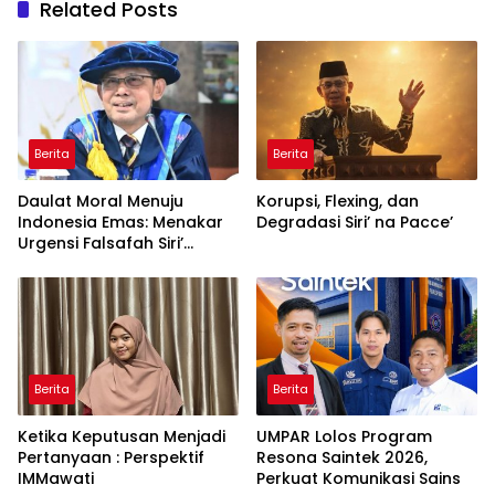
Related Posts
Berita
Berita
Daulat Moral Menuju
Korupsi, Flexing, dan
Indonesia Emas: Menakar
Degradasi Siri’ na Pacce’
Urgensi Falsafah Siri’
naPacce di Tengah
Ancaman Kleptokrasi
Berita
Berita
Ketika Keputusan Menjadi
UMPAR Lolos Program
Pertanyaan : Perspektif
Resona Saintek 2026,
IMMawati
Perkuat Komunikasi Sains