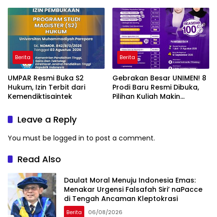
Berita
Berita
UMPAR Resmi Buka S2
Gebrakan Besar UNIMEN! 8
Hukum, Izin Terbit dari
Prodi Baru Resmi Dibuka,
Kemendiktisaintek
Pilihan Kuliah Makin
Lengkap
Leave a Reply
You must be
logged in
to post a comment.
Read Also
Daulat Moral Menuju Indonesia Emas:
Menakar Urgensi Falsafah Siri’ naPacce
di Tengah Ancaman Kleptokrasi
Berita
06/08/2026