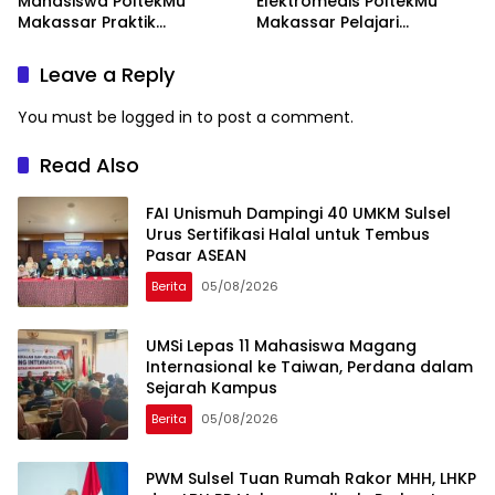
Mahasiswa PoltekMu
Elektromedis PoltekMu
Makassar Praktik
Makassar Pelajari
Troubleshooting Alat USG
Pemeliharaan Baby
Incubator di RS Unhas
Leave a Reply
You must be
logged in
to post a comment.
Read Also
FAI Unismuh Dampingi 40 UMKM Sulsel
Urus Sertifikasi Halal untuk Tembus
Pasar ASEAN
Berita
05/08/2026
UMSi Lepas 11 Mahasiswa Magang
Internasional ke Taiwan, Perdana dalam
Sejarah Kampus
Berita
05/08/2026
PWM Sulsel Tuan Rumah Rakor MHH, LHKP