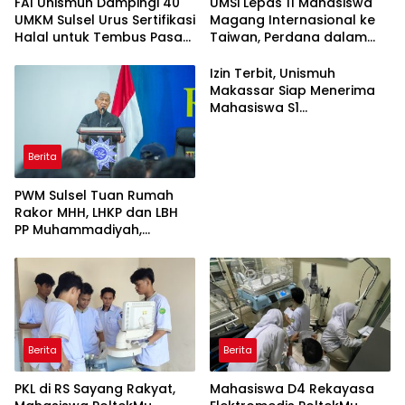
FAI Unismuh Dampingi 40
UMSi Lepas 11 Mahasiswa
UMKM Sulsel Urus Sertifikasi
Magang Internasional ke
Halal untuk Tembus Pasar
Taiwan, Perdana dalam
ASEAN
Sejarah Kampus
Izin Terbit, Unismuh
Makassar Siap Menerima
Mahasiswa S1
Keperawatan dan Profesi
Ners
Berita
PWM Sulsel Tuan Rumah
Rakor MHH, LHKP dan LBH
PP Muhammadiyah,
Perkuat Gerakan Hukum
dan Kebijakan Publik
Berita
Berita
PKL di RS Sayang Rakyat,
Mahasiswa D4 Rekayasa