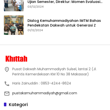
Ujian Semester, Direktur: Momen Evaluasi
Proses Pembelajaran
03/12/2024
Dialog Kemuhammadiyahan IMTM Bahas
Pendekatan Dakwah untuk Generasi Z
01/12/2024
Pusat Dakwah Muhammadiyah Sulsel, lantai 2 (Jl.
Perintis Kemerdekaan KM 10 No 38 Makassar)
Haris Zainuddin : 0853-4244-8624
pustakamuhammadiyah@gmail.com
Kategori