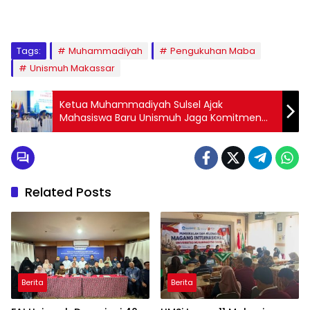
1
2
3
4
5
6
7
8
9
Tags:
Muhammadiyah
Pengukuhan Maba
Unismuh Makassar
Ketua Muhammadiyah Sulsel Ajak
Mahasiswa Baru Unismuh Jaga Komitmen
dan Reputasi Kampus
Related Posts
Berita
Berita