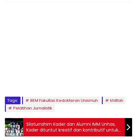
1
2
3
4
5
6
7
8
9
Tags:
BEM Fakultas Kedokteran Unismuh
khittah
Pelatihan Jurnalistik
Silaturrahim Kader dan Alumni IMM Unhas,
Kader dituntut kreatif dan kontributif untuk
organisasi dan dunia kemahasiswaan