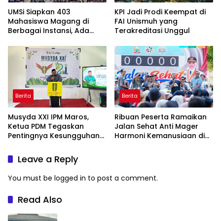
UMSi Siapkan 403
KPI Jadi Prodi Keempat di
Mahasiswa Magang di
FAI Unismuh yang
Berbagai Instansi, Ada
Terakreditasi Unggul
Program Internasional ke
Taiwan
Berita
Berita
Musyda XXI IPM Maros,
Ribuan Peserta Ramaikan
Ketua PDM Tegaskan
Jalan Sehat Anti Mager
Pentingnya Kesungguhan
Harmoni Kemanusiaan di
dan Keikhlasan
Makassar
Leave a Reply
You must be
logged in
to post a comment.
Read Also