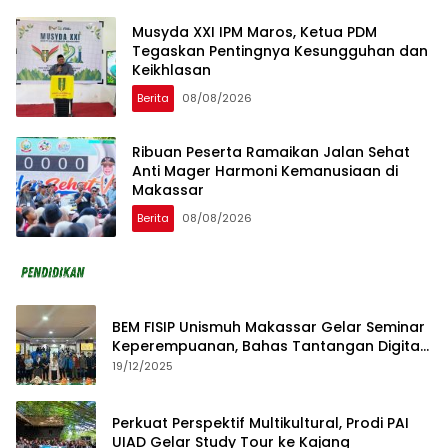
Musyda XXI IPM Maros, Ketua PDM
Tegaskan Pentingnya Kesungguhan dan
Keikhlasan
Berita
08/08/2026
Ribuan Peserta Ramaikan Jalan Sehat
Anti Mager Harmoni Kemanusiaan di
Makassar
Berita
08/08/2026
BEM FISIP Unismuh Makassar Gelar Seminar
Keperempuanan, Bahas Tantangan Digital
dan Budaya Lokal
19/12/2025
Perkuat Perspektif Multikultural, Prodi PAI
UIAD Gelar Study Tour ke Kajang