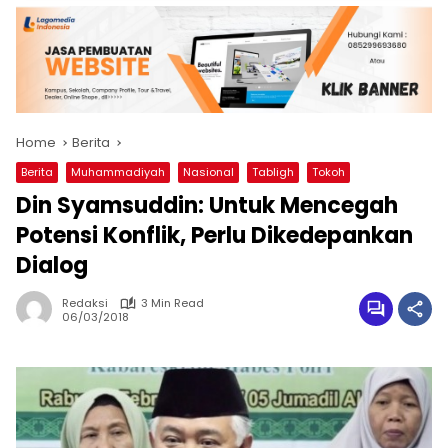
Home
Berita
Berita
Muhammadiyah
Nasional
Tabligh
Tokoh
Din Syamsuddin: Untuk Mencegah
Potensi Konflik, Perlu Dikedepankan
Dialog
Redaksi
3 Min Read
06/03/2018