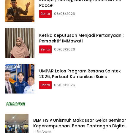
Pacce’
Berita
06/08/2026
Ketika Keputusan Menjadi Pertanyaan :
Perspektif IMMawati
Berita
06/08/2026
UMPAR Lolos Program Resona Saintek
2026, Perkuat Komunikasi Sains
Berita
06/08/2026
BEM FISIP Unismuh Makassar Gelar Seminar
Keperempuanan, Bahas Tantangan Digital
dan Budaya Lokal
19/12/2025