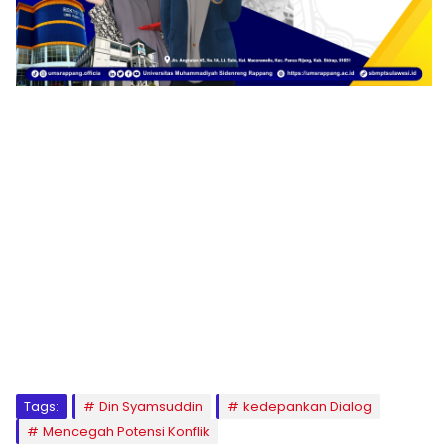
1
2
3
4
5
6
7
8
9
Tags:
Din Syamsuddin
kedepankan Dialog
Mencegah Potensi Konflik