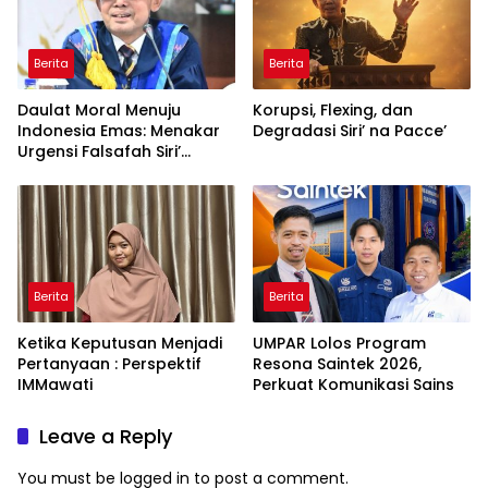
Berita
Berita
Daulat Moral Menuju
Korupsi, Flexing, dan
Indonesia Emas: Menakar
Degradasi Siri’ na Pacce’
Urgensi Falsafah Siri’
naPacce di Tengah
Ancaman Kleptokrasi
Berita
Berita
Ketika Keputusan Menjadi
UMPAR Lolos Program
Pertanyaan : Perspektif
Resona Saintek 2026,
IMMawati
Perkuat Komunikasi Sains
Leave a Reply
You must be
logged in
to post a comment.