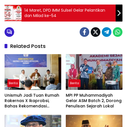
14 Maret, DPD IMM Sulsel Gelar Pelantikan
dan Milad ke-54
Related Posts
Berita
Berita
Unismuh Jadi Tuan Rumah
MPI PP Muhammadiyah
Rakernas X Ikaprobsi,
Gelar ASM Batch 2, Dorong
Bahas Rekomendasi
Penulisan Sejarah Lokal
Penguatan Bahasa
Indonesia di Tingkat
Global