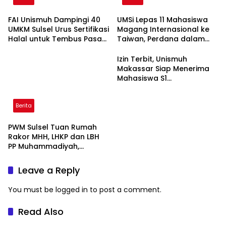
FAI Unismuh Dampingi 40
UMSi Lepas 11 Mahasiswa
UMKM Sulsel Urus Sertifikasi
Magang Internasional ke
Halal untuk Tembus Pasar
Taiwan, Perdana dalam
ASEAN
Sejarah Kampus
Izin Terbit, Unismuh
Makassar Siap Menerima
Mahasiswa S1
Keperawatan dan Profesi
Ners
Berita
PWM Sulsel Tuan Rumah
Rakor MHH, LHKP dan LBH
PP Muhammadiyah,
Perkuat Gerakan Hukum
dan Kebijakan Publik
Leave a Reply
You must be
logged in
to post a comment.
Read Also