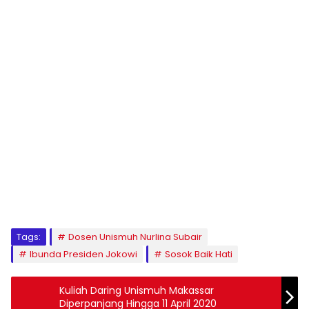
1
2
3
4
5
6
7
8
9
Tags:
Dosen Unismuh Nurlina Subair
Ibunda Presiden Jokowi
Sosok Baik Hati
Kuliah Daring Unismuh Makassar
Diperpanjang Hingga 11 April 2020