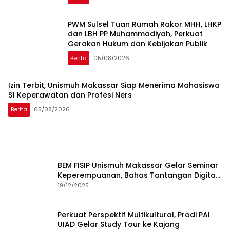
PWM Sulsel Tuan Rumah Rakor MHH, LHKP
dan LBH PP Muhammadiyah, Perkuat
Gerakan Hukum dan Kebijakan Publik
Berita
05/08/2026
Izin Terbit, Unismuh Makassar Siap Menerima Mahasiswa
S1 Keperawatan dan Profesi Ners
Berita
05/08/2026
BEM FISIP Unismuh Makassar Gelar Seminar
Keperempuanan, Bahas Tantangan Digital
dan Budaya Lokal
19/12/2025
Perkuat Perspektif Multikultural, Prodi PAI
UIAD Gelar Study Tour ke Kajang