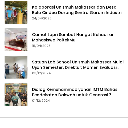
Kolaborasi Unismuh Makassar dan Desa
Bulu Cindea Dorong Sentra Garam Industri
24/04/2025
Camat Lapri Sambut Hangat Kehadiran
Mahasiswa PoltekMu
15/04/2025
Satuan Lab School Unismuh Makassar Mulai
Ujian Semester, Direktur: Momen Evaluasi
Proses Pembelajaran
03/12/2024
Dialog Kemuhammadiyahan IMTM Bahas
Pendekatan Dakwah untuk Generasi Z
01/12/2024