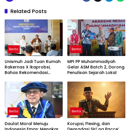
Related Posts
Berita
Berita
Unismuh Jadi Tuan Rumah
MPI PP Muhammadiyah
Rakernas X Ikaprobsi,
Gelar ASM Batch 2, Dorong
Bahas Rekomendasi
Penulisan Sejarah Lokal
Penguatan Bahasa
Indonesia di Tingkat
Global
Berita
Berita
Daulat Moral Menuju
Korupsi, Flexing, dan
Indonesia Emas: Menakar
Degradasi Siri’ na Pacce’