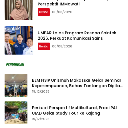
Perspektif IMMawati
Berita
06/08/2026
UMPAR Lolos Program Resona Saintek
2026, Perkuat Komunikasi Sains
Berita
06/08/2026
BEM FISIP Unismuh Makassar Gelar Seminar
Keperempuanan, Bahas Tantangan Digital
dan Budaya Lokal
19/12/2025
Perkuat Perspektif Multikultural, Prodi PAI
UIAD Gelar Study Tour ke Kajang
19/12/2025