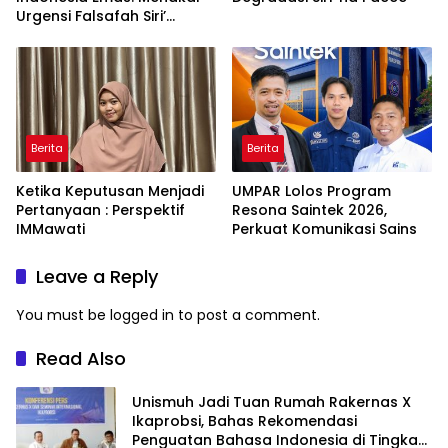
Urgensi Falsafah Siri’
naPacce di Tengah
Ancaman Kleptokrasi
Berita
Berita
Ketika Keputusan Menjadi
UMPAR Lolos Program
Pertanyaan : Perspektif
Resona Saintek 2026,
IMMawati
Perkuat Komunikasi Sains
Leave a Reply
You must be
logged in
to post a comment.
Read Also
Unismuh Jadi Tuan Rumah Rakernas X
Ikaprobsi, Bahas Rekomendasi
Penguatan Bahasa Indonesia di Tingkat