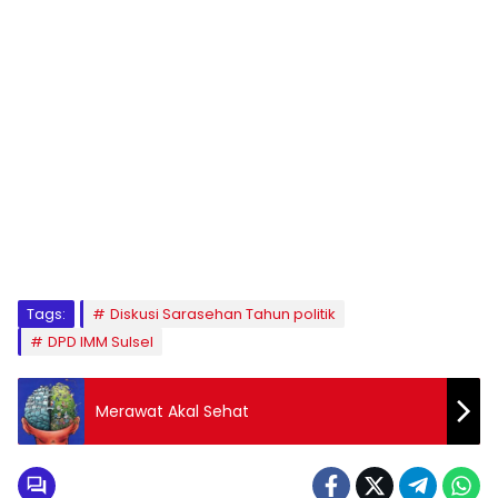
1
2
3
4
5
6
7
8
9
Tags:
Diskusi Sarasehan Tahun politik
DPD IMM Sulsel
Merawat Akal Sehat