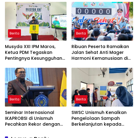
Taiwan
Berita
Berita
Musyda XXI IPM Maros,
Ribuan Peserta Ramaikan
Ketua PDM Tegaskan
Jalan Sehat Anti Mager
Pentingnya Kesungguhan
Harmoni Kemanusiaan di
dan Keikhlasan
Makassar
Berita
Berita
Seminar Internasional
SWSC Unismuh Kenalkan
IKAPROBSI di Unismuh
Pengelolaan Sampah
Pecahkan Rekor dengan
Berkelanjutan kepada
249 Makalah
Peserta Macca Student
Visit