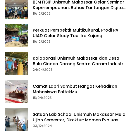
BEM FISIP Unismuh Makassar Gelar Seminar
Keperempuanan, Bahas Tantangan Digital
dan Budaya Lokal
19/12/2025
Perkuat Perspektif Multikultural, Prodi PAI
UIAD Gelar Study Tour ke Kajang
19/12/2025
Kolaborasi Unismuh Makassar dan Desa
Bulu Cindea Dorong Sentra Garam Industri
24/04/2025
Camat Lapri Sambut Hangat Kehadiran
Mahasiswa PoltekMu
15/04/2025
Satuan Lab School Unismuh Makassar Mulai
Ujian Semester, Direktur: Momen Evaluasi
Proses Pembelajaran
03/12/2024