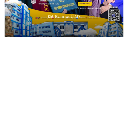
Klik Banner UIAD
1
2
3
4
5
6
7
8
9