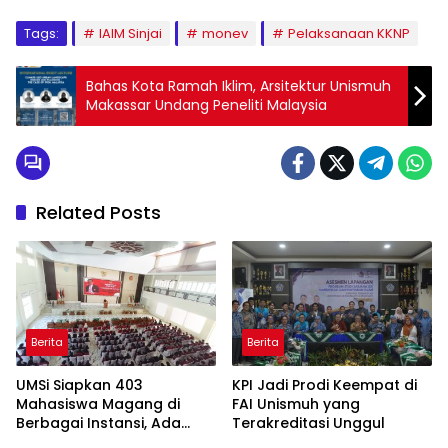
Tags:
IAIM Sinjai
monev
Pelaksanaan KKNP
Bahas Kota Ramah Iklim, Arsitektur Unismuh
Makassar Undang Peneliti Malaysia
Related Posts
Berita
Berita
UMSi Siapkan 403
KPI Jadi Prodi Keempat di
Mahasiswa Magang di
FAI Unismuh yang
Berbagai Instansi, Ada
Terakreditasi Unggul
Program Internasional ke