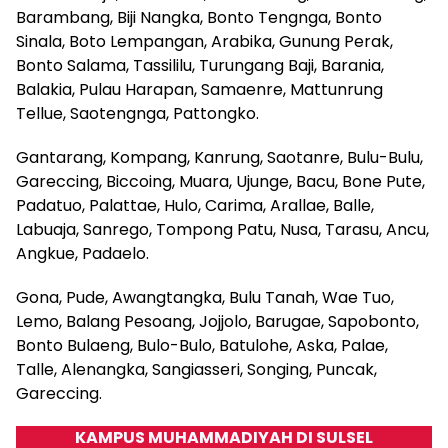
Barambang, Biji Nangka, Bonto Tengnga, Bonto
Sinala, Boto Lempangan, Arabika, Gunung Perak,
Bonto Salama, Tassililu, Turungang Baji, Barania,
Balakia, Pulau Harapan, Samaenre, Mattunrung
Tellue, Saotengnga, Pattongko.
Gantarang, Kompang, Kanrung, Saotanre, Bulu-Bulu,
Gareccing, Biccoing, Muara, Ujunge, Bacu, Bone Pute,
Padatuo, Palattae, Hulo, Carima, Arallae, Balle,
Labuaja, Sanrego, Tompong Patu, Nusa, Tarasu, Ancu,
Angkue, Padaelo.
Gona, Pude, Awangtangka, Bulu Tanah, Wae Tuo,
Lemo, Balang Pesoang, Jojjolo, Barugae, Sapobonto,
Bonto Bulaeng, Bulo-Bulo, Batulohe, Aska, Palae,
Talle, Alenangka, Sangiasseri, Songing, Puncak,
Gareccing.
KAMPUS MUHAMMADIYAH DI SULSEL