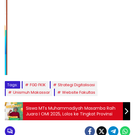
1
2
3
4
5
6
7
8
9
Tags:
FGD FKIK
Strategi Digitalisasi
Unismuh Makassar
Website Fakultas
Siswa MTs Muhammadiyah Masamba Raih
Juara I OMI 2025, Lolos ke Tingkat Provinsi