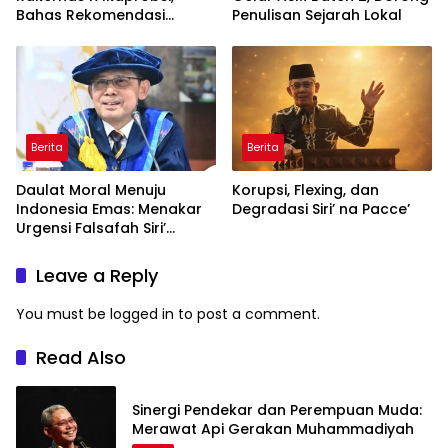
Bahas Rekomendasi
Penulisan Sejarah Lokal
Penguatan Bahasa
Indonesia di Tingkat
Global
Berita
Berita
Daulat Moral Menuju
Korupsi, Flexing, dan
Indonesia Emas: Menakar
Degradasi Siri’ na Pacce’
Urgensi Falsafah Siri’
naPacce di Tengah
Ancaman Kleptokrasi
Leave a Reply
You must be
logged in
to post a comment.
Read Also
Sinergi Pendekar dan Perempuan Muda:
Merawat Api Gerakan Muhammadiyah