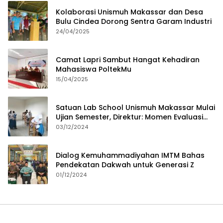
Kolaborasi Unismuh Makassar dan Desa
Bulu Cindea Dorong Sentra Garam Industri
24/04/2025
Camat Lapri Sambut Hangat Kehadiran
Mahasiswa PoltekMu
15/04/2025
Satuan Lab School Unismuh Makassar Mulai
Ujian Semester, Direktur: Momen Evaluasi
Proses Pembelajaran
03/12/2024
Dialog Kemuhammadiyahan IMTM Bahas
Pendekatan Dakwah untuk Generasi Z
01/12/2024