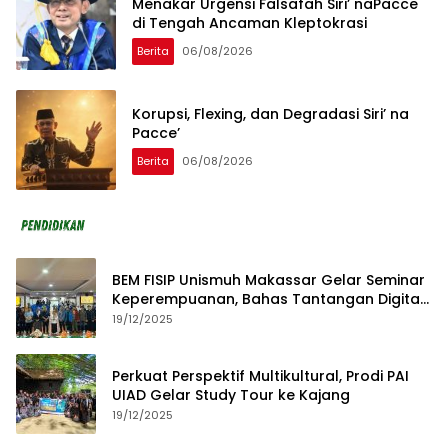
Menakar Urgensi Falsafah Siri’ naPacce
di Tengah Ancaman Kleptokrasi
Berita
06/08/2026
Korupsi, Flexing, dan Degradasi Siri’ na
Pacce’
Berita
06/08/2026
BEM FISIP Unismuh Makassar Gelar Seminar
Keperempuanan, Bahas Tantangan Digital
dan Budaya Lokal
19/12/2025
Perkuat Perspektif Multikultural, Prodi PAI
UIAD Gelar Study Tour ke Kajang
19/12/2025