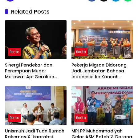
Related Posts
Berita
Berita
Sinergi Pendekar dan
Pekerja Migran Didorong
Perempuan Muda:
Jadi Jembatan Bahasa
Merawat Api Gerakan
Indonesia ke Kancah
Muhammadiyah
Global
Berita
Berita
Unismuh Jadi Tuan Rumah
MPI PP Muhammadiyah
Rakernas X Ikaprobsi,
Gelar ASM Batch 2, Dorong