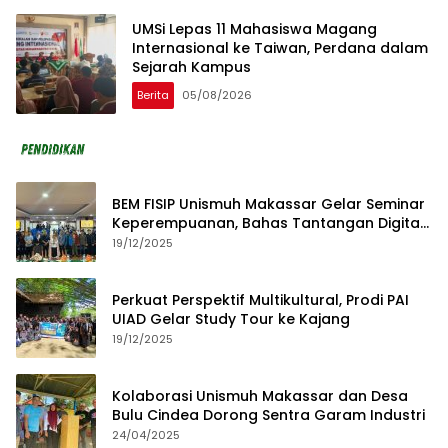
UMSi Lepas 11 Mahasiswa Magang
Internasional ke Taiwan, Perdana dalam
Sejarah Kampus
Berita
05/08/2026
BEM FISIP Unismuh Makassar Gelar Seminar
Keperempuanan, Bahas Tantangan Digital
dan Budaya Lokal
19/12/2025
Perkuat Perspektif Multikultural, Prodi PAI
UIAD Gelar Study Tour ke Kajang
19/12/2025
Kolaborasi Unismuh Makassar dan Desa
Bulu Cindea Dorong Sentra Garam Industri
24/04/2025