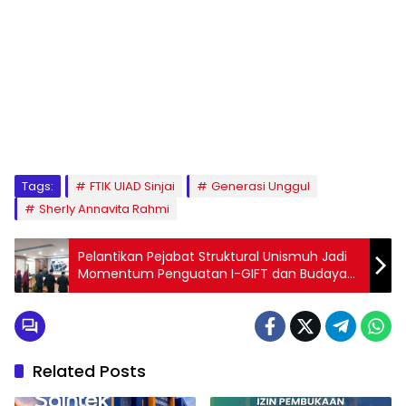
1
2
3
4
5
6
7
8
9
Tags:
FTIK UIAD Sinjai
Generasi Unggul
Sherly Annavita Rahmi
Pelantikan Pejabat Struktural Unismuh Jadi
Momentum Penguatan I-GIFT dan Budaya
Amanah
Related Posts