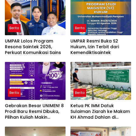
Berita
Berita
UMPAR Lolos Program
UMPAR Resmi Buka S2
Resona Saintek 2026,
Hukum, Izin Terbit dari
Perkuat Komunikasi Sains
Kemendiktisaintek
Berita
Berita
Gebrakan Besar UNIMEN! 8
Ketua PK IMM Datuk
Prodi Baru Resmi Dibuka,
Sulaiman Ziarah ke Makam
Pilihan Kuliah Makin
KH Ahmad Dahlan di
Lengkap
Yogyakarta