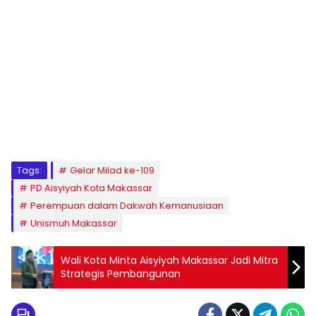
1
2
3
4
5
6
7
8
9
Tags:
Gelar Milad ke-109
PD Aisyiyah Kota Makassar
Perempuan dalam Dakwah Kemanusiaan
Unismuh Makassar
Wali Kota Minta Aisyiyah Makassar Jadi Mitra
Strategis Pembangunan