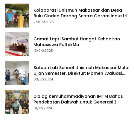
Kolaborasi Unismuh Makassar dan Desa
Bulu Cindea Dorong Sentra Garam Industri
24/04/2025
Camat Lapri Sambut Hangat Kehadiran
Mahasiswa PoltekMu
15/04/2025
Satuan Lab School Unismuh Makassar Mulai
Ujian Semester, Direktur: Momen Evaluasi
Proses Pembelajaran
03/12/2024
Dialog Kemuhammadiyahan IMTM Bahas
Pendekatan Dakwah untuk Generasi Z
01/12/2024