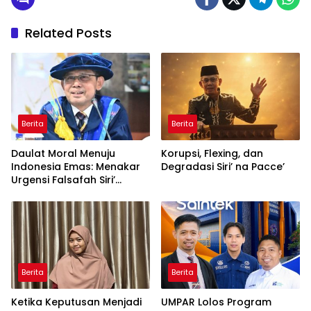
Related Posts
Berita
Berita
Daulat Moral Menuju
Korupsi, Flexing, dan
Indonesia Emas: Menakar
Degradasi Siri’ na Pacce’
Urgensi Falsafah Siri’
naPacce di Tengah
Ancaman Kleptokrasi
Berita
Berita
Ketika Keputusan Menjadi
UMPAR Lolos Program