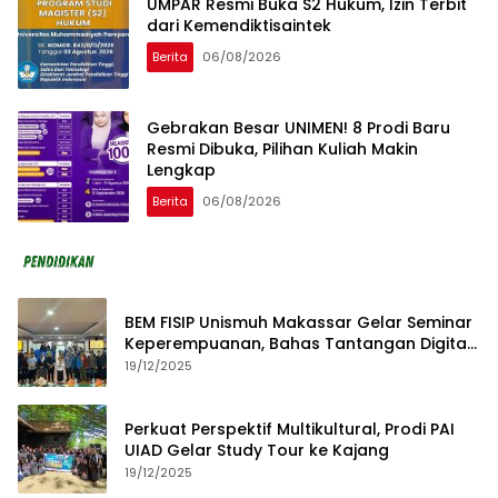
UMPAR Resmi Buka S2 Hukum, Izin Terbit
dari Kemendiktisaintek
Berita
06/08/2026
Gebrakan Besar UNIMEN! 8 Prodi Baru
Resmi Dibuka, Pilihan Kuliah Makin
Lengkap
Berita
06/08/2026
BEM FISIP Unismuh Makassar Gelar Seminar
Keperempuanan, Bahas Tantangan Digital
dan Budaya Lokal
19/12/2025
Perkuat Perspektif Multikultural, Prodi PAI
UIAD Gelar Study Tour ke Kajang
19/12/2025