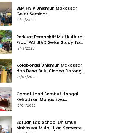
BEM FISIP Unismuh Makassar
Gelar Seminar
Keperempuanan, Bahas
19/12/2025
Tantangan Digital dan Budaya
Lokal
Perkuat Perspektif Multikultural,
Prodi PAI UIAD Gelar Study Tour
ke Kajang
19/12/2025
Kolaborasi Unismuh Makassar
dan Desa Bulu Cindea Dorong
Sentra Garam Industri
24/04/2025
Camat Lapri Sambut Hangat
Kehadiran Mahasiswa
PoltekMu
15/04/2025
Satuan Lab School Unismuh
Makassar Mulai Ujian Semester,