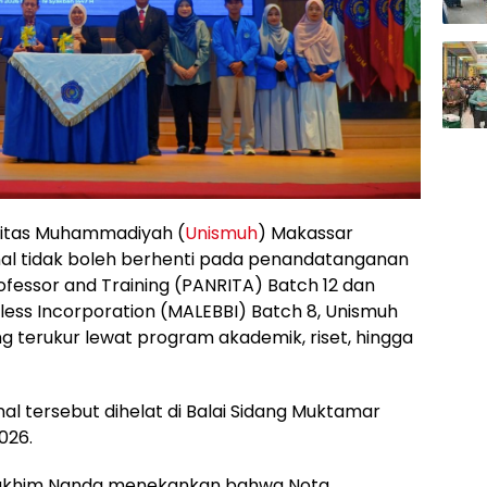
sitas Muhammadiyah (
Unismuh
) Makassar
al tidak boleh berhenti pada penandatanganan
rofessor and Training (PANRITA) Batch 12 dan
less Incorporation (MALEBBI) Batch 8, Unismuh
 terukur lewat program akademik, riset, hingga
l tersebut dihelat di Balai Sidang Muktamar
2026.
Rakhim Nanda menekankan bahwa Nota