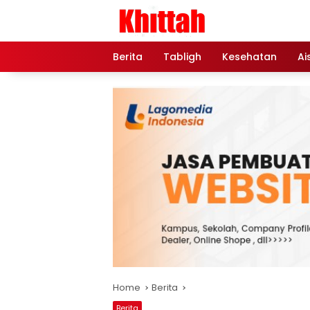
Skip
to
content
Berita
Tabligh
Kesehatan
Ai
Home
Berita
Berita