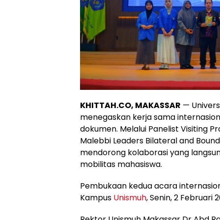
KHITTAH.CO, MAKASSAR
— Univer
menegaskan kerja sama internasion
dokumen. Melalui Panelist Visiting P
Malebbi Leaders Bilateral and Bound
mendorong kolaborasi yang langsung
mobilitas mahasiswa.
Pembukaan kedua acara internasiona
Kampus
Unismuh
, Senin, 2 Februari 
Rektor Unismuh Makassar Dr Abd 