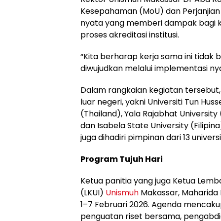
Kesepahaman (MoU) dan Perjanjian 
nyata yang memberi dampak bagi k
proses akreditasi institusi.
“Kita berharap kerja sama ini tida
diwujudkan melalui implementasi nya
Dalam rangkaian kegiatan tersebut,
luar negeri, yakni Universiti Tun Hus
(Thailand), Yala Rajabhat University 
dan Isabela State University (Filipi
juga dihadiri pimpinan dari 13 universi
Program Tujuh Hari
Ketua panitia yang juga Ketua Lemb
(LKUI)
Unismuh
Makassar, Maharida 
1–7 Februari 2026. Agenda mencakup 
penguatan riset bersama, pengabdi