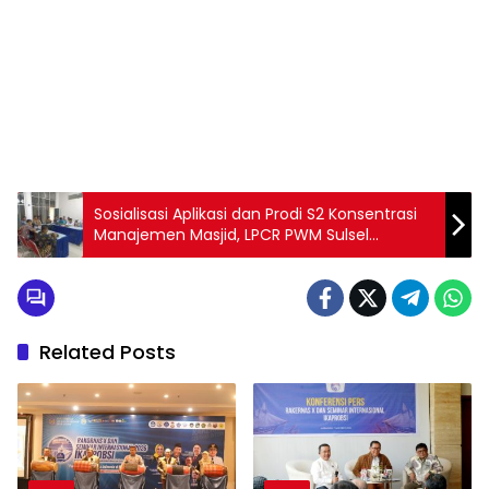
1
2
3
4
5
6
7
8
9
Sosialisasi Aplikasi dan Prodi S2 Konsentrasi
Manajemen Masjid, LPCR PWM Sulsel
Sambangi PDM Pangkep dan Maros
Related Posts