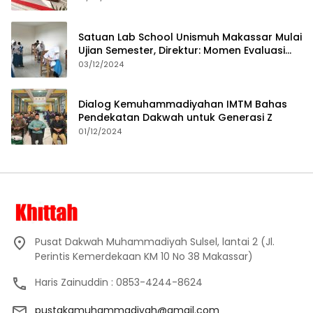
Satuan Lab School Unismuh Makassar Mulai
Ujian Semester, Direktur: Momen Evaluasi
Proses Pembelajaran
03/12/2024
Dialog Kemuhammadiyahan IMTM Bahas
Pendekatan Dakwah untuk Generasi Z
01/12/2024
Pusat Dakwah Muhammadiyah Sulsel, lantai 2 (Jl.
Perintis Kemerdekaan KM 10 No 38 Makassar)
Haris Zainuddin : 0853-4244-8624
pustakamuhammadiyah@gmail.com