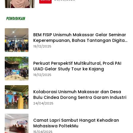
BEM FISIP Unismuh Makassar Gelar Seminar
Keperempuanan, Bahas Tantangan Digital
dan Budaya Lokal
19/12/2025
Perkuat Perspektif Multikultural, Prodi PAI
UIAD Gelar Study Tour ke Kajang
19/12/2025
Kolaborasi Unismuh Makassar dan Desa
Bulu Cindea Dorong Sentra Garam Industri
24/04/2025
Camat Lapri Sambut Hangat Kehadiran
Mahasiswa PoltekMu
15/04/2025