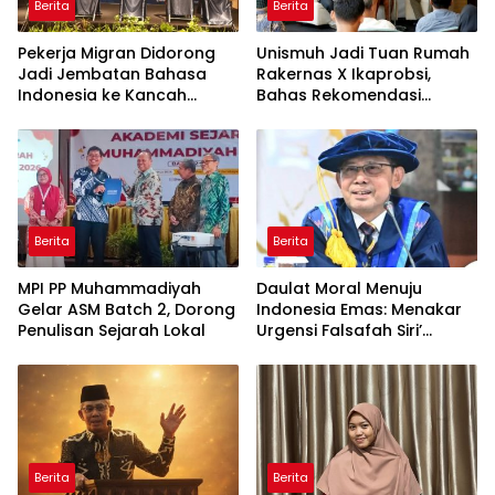
Berita
Berita
Pekerja Migran Didorong
Unismuh Jadi Tuan Rumah
Jadi Jembatan Bahasa
Rakernas X Ikaprobsi,
Indonesia ke Kancah
Bahas Rekomendasi
Global
Penguatan Bahasa
Indonesia di Tingkat
Global
Berita
Berita
MPI PP Muhammadiyah
Daulat Moral Menuju
Gelar ASM Batch 2, Dorong
Indonesia Emas: Menakar
Penulisan Sejarah Lokal
Urgensi Falsafah Siri’
naPacce di Tengah
Ancaman Kleptokrasi
Berita
Berita