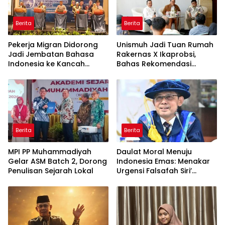
Berita
Berita
Pekerja Migran Didorong
Unismuh Jadi Tuan Rumah
Jadi Jembatan Bahasa
Rakernas X Ikaprobsi,
Indonesia ke Kancah
Bahas Rekomendasi
Global
Penguatan Bahasa
Indonesia di Tingkat
Global
Berita
Berita
MPI PP Muhammadiyah
Daulat Moral Menuju
Gelar ASM Batch 2, Dorong
Indonesia Emas: Menakar
Penulisan Sejarah Lokal
Urgensi Falsafah Siri’
naPacce di Tengah
Ancaman Kleptokrasi