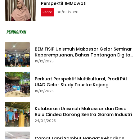
Perspektif IMMawati
Berita
06/08/2026
BEM FISIP Unismuh Makassar Gelar Seminar
Keperempuanan, Bahas Tantangan Digital
dan Budaya Lokal
19/12/2025
Perkuat Perspektif Multikultural, Prodi PAI
UIAD Gelar Study Tour ke Kajang
19/12/2025
Kolaborasi Unismuh Makassar dan Desa
Bulu Cindea Dorong Sentra Garam Industri
24/04/2025
Camat Lapri Sambut Hangat Kehadiran