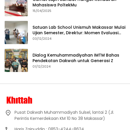
Mahasiswa PoltekMu
15/04/2025
Satuan Lab School Unismuh Makassar Mulai
Ujian Semester, Direktur: Momen Evaluasi
Proses Pembelajaran
03/12/2024
Dialog Kemuhammadiyahan IMTM Bahas
Pendekatan Dakwah untuk Generasi Z
01/12/2024
Pusat Dakwah Muhammadiyah Sulsel, lantai 2 (Jl.
Perintis Kemerdekaan KM 10 No 38 Makassar)
Haris Zainuddin : 0853-4244-8624